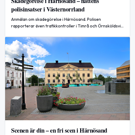
Skadegörelse i Härnösand – nattens
polisinsatser i Västernorrland
Anmälan om skadegörelse i Härnösand. Polisen
rapporterar även trafikkontroller i Timrå och Örnsköldsvik
samt två omhändertagna för fylleri.
Scenen är din – en fri scen i Härnösand