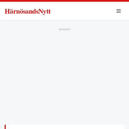
HärnösandsNytt
ANNONS