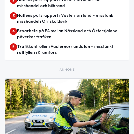
2
misshandel och bilbrand
Nattens polisrapport i Västernorrland – misstänkt
3
misshandel i Örnsköldsvik
Broarbete på E4 mellan Nässland och Östersjäland
4
påverkar trafiken
Trafikkontroller i Västernorrlands län – misstänkt
5
rattfylleri i Kramfors
ANNONS