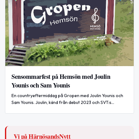
Sensommarfest på Hemsön med Joulin
Younis och Sam Younis
En countryeftermiddag på Gropen med Joulin Younis och
Sam Younis. Joulin, känd från debut 2023 och SVT:s
Countrylandet Sverige, uppträder på Hemsön den 8 augusti
2026.
Vi på HärnösandsNytt