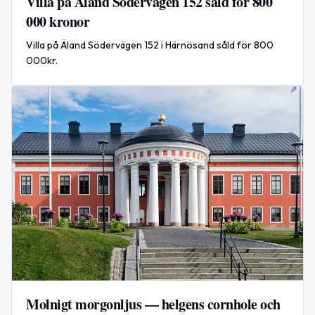
Villa på Äland Södervägen 152 såld för 800
000 kronor
Villa på Äland Södervägen 152 i Härnösand såld för 800
000kr.
Molnigt morgonljus — helgens cornhole och