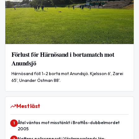
Förlust för Härnösand i bortamatch mot
Anundsjö
Härnösand föll 1–2 borta mot Anundsjö. Kjelsson 6', Zarei
65', Unander Östman 88'.
Mest läst
Åtal väntas mot misstänkt i Brattås-dubbelmordet
1
2005
Nattens polisrapport i Västernorrlands län: