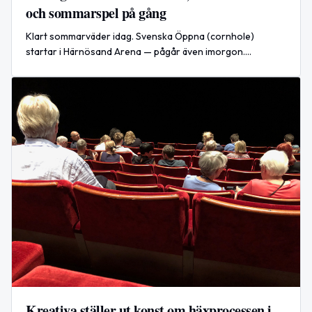
och sommarspel på gång
Klart sommarväder idag. Svenska Öppna (cornhole)
startar i Härnösand Arena — pågår även imorgon.
Imorgon: Sensommarfest på Hemsön och italiensk pizza- &
charkkväll på Charge to Move.
Kreativa ställer ut konst om häxprocessen i