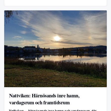
anmärkning och en misstanke om olovlig körning vid E4.
Nattviken: Härnösands inre hamn,
vardagsrum och framtidsrum
Nattviken — Härnösands inre hamn och vardagsrum, där