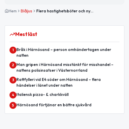
Hem
Blåljus
Flera hastighetsböter och nykterhetskontroller i Västernorrland
Mest läst
Bråk i Härnösand – person omhändertagen under
1
natten
Man gripen i Härnösand misstänkt för misshandel –
2
nattens polisinsatser i Västernorrland
Rattfylleri vid E4 söder om Härnösand – flera
3
händelser i länet under natten
Italiensk pizza- & charkkväll
4
Härnösand förtjänar en bättre sjukvård
5