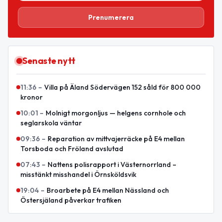
Prenumerera
Senaste nytt
11:36
–
Villa på Äland Södervägen 152 såld för 800 000
kronor
10:01
–
Molnigt morgonljus — helgens cornhole och
seglarskola väntar
09:36
–
Reparation av mittvajerräcke på E4 mellan
Torsboda och Fröland avslutad
07:43
–
Nattens polisrapport i Västernorrland –
misstänkt misshandel i Örnsköldsvik
19:04
–
Broarbete på E4 mellan Nässland och
Östersjäland påverkar trafiken