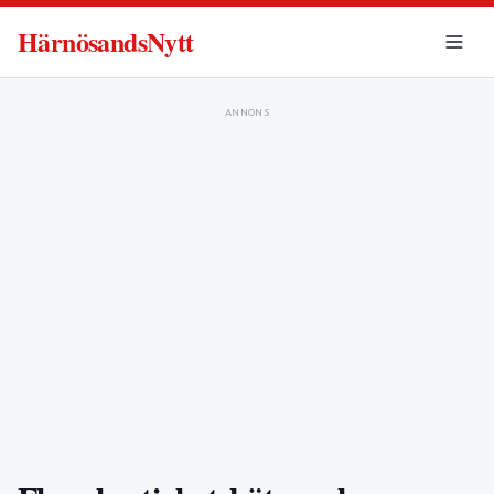
HärnösandsNytt
ANNONS