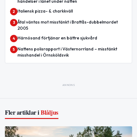
händelser i länet under natten
Italiensk pizza- & charkkväll
2
Åtal väntas mot misstänkt i Brattås-dubbelmordet
3
2005
Härnösand förtjänar en bättre sjukvård
4
Nattens polisrapport i Västernorrland – misstänkt
5
misshandel i Örnsköldsvik
ANNONS
Fler artiklar i
Blåljus