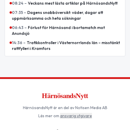
08:24
–
Veckans mest lästa artiklar på HärnösandsNytt
07:35
–
Dagens snabböversikt: väder, dagar att
uppmärksamma och heta sökningar
06:43
–
Förlust för Härnösand i bortamatch mot
Anundsjö
14:36
–
Trafikkontroller i Västernorrlands län – misstänkt
rattfylleri i Kramfors
HärnösandsNytt
HärnösandsNytt
är en del av Notisen Media AB
Läs mer om
ansvarig utgivare