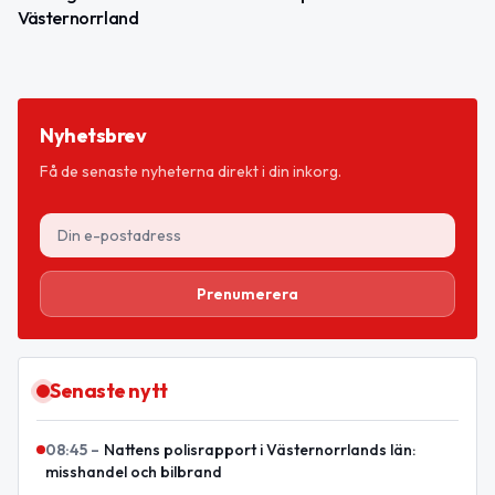
Västernorrland
Nyhetsbrev
Få de senaste nyheterna direkt i din inkorg.
Prenumerera
Senaste nytt
08:45
–
Nattens polisrapport i Västernorrlands län:
misshandel och bilbrand