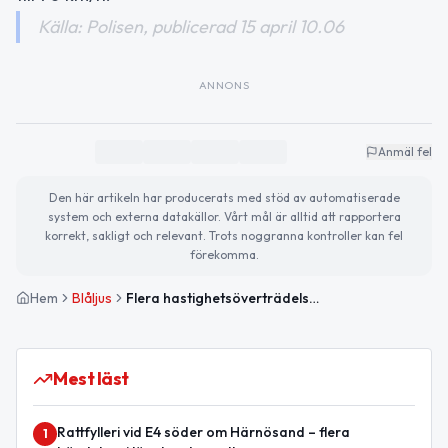
Källa: Polisen, publicerad 15 april 10.06
ANNONS
Anmäl fel
Den här artikeln har producerats med stöd av automatiserade
system och externa datakällor. Vårt mål är alltid att rapportera
korrekt, sakligt och relevant. Trots noggranna kontroller kan fel
förekomma.
Hem
Blåljus
Flera hastighetsöverträdelser rapporterade i Västernorrlands län
Mest läst
Rattfylleri vid E4 söder om Härnösand – flera
1