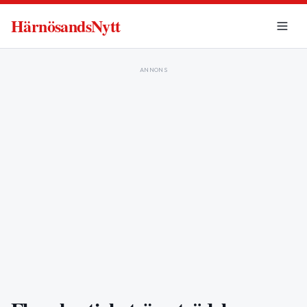
HärnösandsNytt
ANNONS