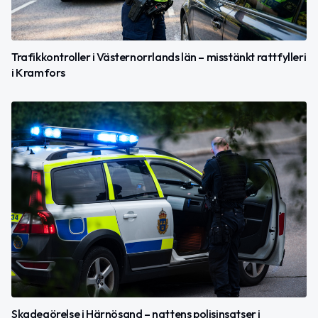
Trafikkontroller i Västernorrlands län – misstänkt rattfylleri
i Kramfors
Skadegörelse i Härnösand – nattens polisinsatser i