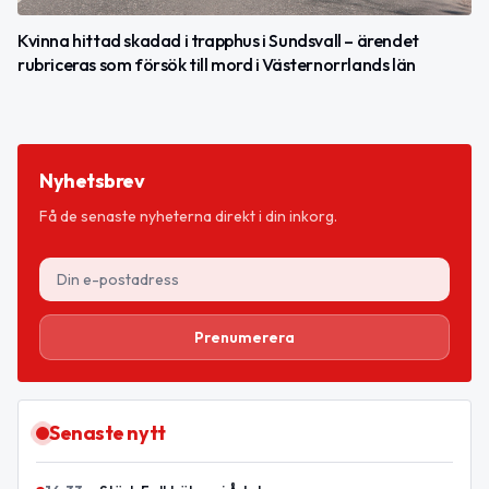
Kvinna hittad skadad i trapphus i Sundsvall – ärendet
rubriceras som försök till mord i Västernorrlands län
Nyhetsbrev
Få de senaste nyheterna direkt i din inkorg.
Prenumerera
Senaste nytt