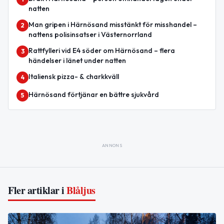
natten
Man gripen i Härnösand misstänkt för misshandel –
2
nattens polisinsatser i Västernorrland
Rattfylleri vid E4 söder om Härnösand – flera
3
händelser i länet under natten
Italiensk pizza- & charkkväll
4
Härnösand förtjänar en bättre sjukvård
5
ANNONS
Fler artiklar i
Blåljus