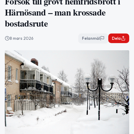
Försök till grovt hemfridsbrott i
Härnösand – man krossade
bostadsrute
8 mars 2026
Felanmäl
Dela