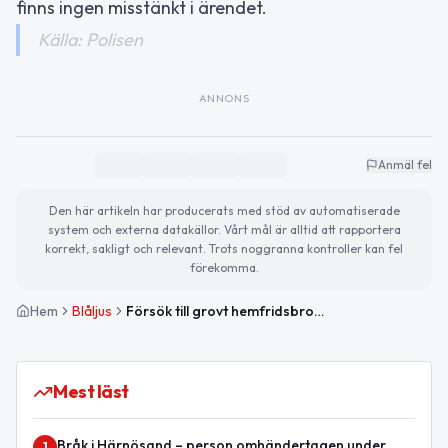
finns ingen misstänkt i ärendet.
Källa: Polisen
ANNONS
Anmäl fel
Den här artikeln har producerats med stöd av automatiserade
system och externa datakällor. Vårt mål är alltid att rapportera
korrekt, sakligt och relevant. Trots noggranna kontroller kan fel
förekomma.
Hem
Blåljus
Försök till grovt hemfridsbrott i Härnösand – man krossade bostadsrute
Mest läst
Bråk i Härnösand – person omhändertagen under
1