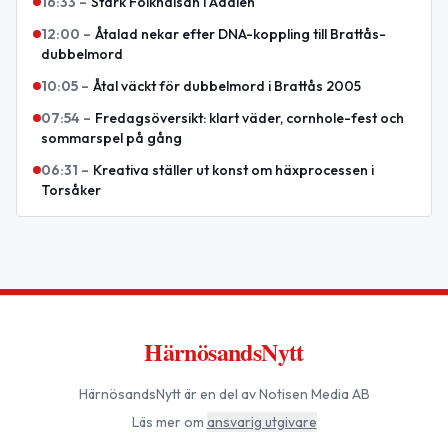
16:33
–
Stärk Folkhälsan i Ådalen
12:00
–
Åtalad nekar efter DNA-koppling till Brattås-
dubbelmord
10:05
–
Åtal väckt för dubbelmord i Brattås 2005
07:54
–
Fredagsöversikt: klart väder, cornhole-fest och
sommarspel på gång
06:31
–
Kreativa ställer ut konst om häxprocessen i
Torsåker
HärnösandsNytt
HärnösandsNytt
är en del av Notisen Media AB
Läs mer om
ansvarig utgivare