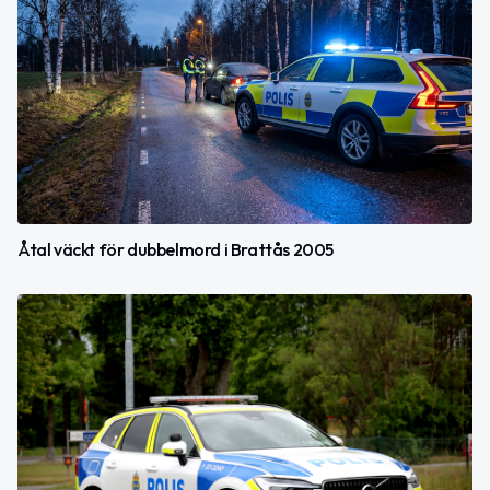
Åtal väckt för dubbelmord i Brattås 2005