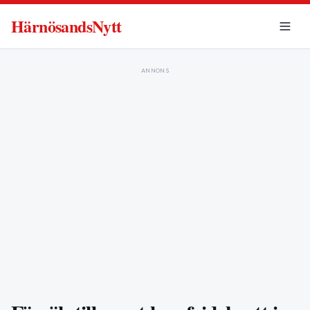
HärnösandsNytt
ANNONS