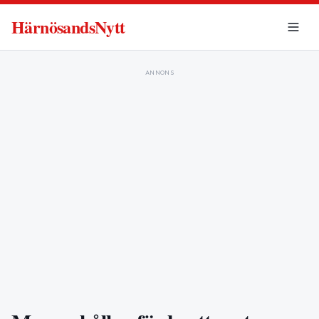
HärnösandsNytt
ANNONS