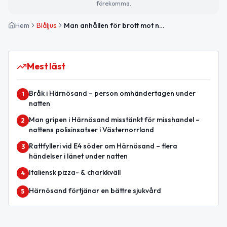
förekomma.
Hem
Blåljus
Man anhållen för brott mot närstående kvinna i Härnösand
Mest läst
Bråk i Härnösand – person omhändertagen under
1
natten
Man gripen i Härnösand misstänkt för misshandel –
2
nattens polisinsatser i Västernorrland
Rattfylleri vid E4 söder om Härnösand – flera
3
händelser i länet under natten
Italiensk pizza- & charkkväll
4
Härnösand förtjänar en bättre sjukvård
5