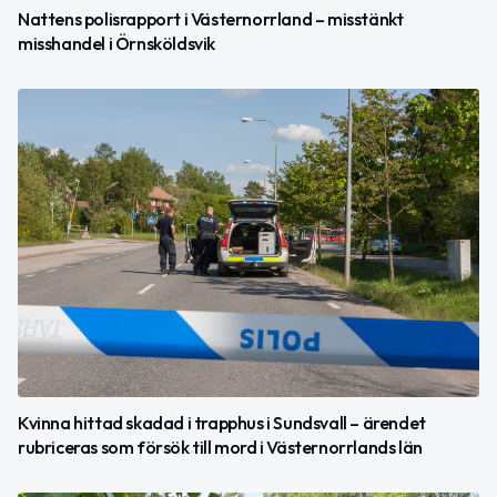
Nattens polisrapport i Västernorrland – misstänkt
misshandel i Örnsköldsvik
Kvinna hittad skadad i trapphus i Sundsvall – ärendet
rubriceras som försök till mord i Västernorrlands län