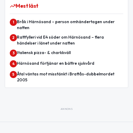
Mest läst
Bråk i Härnösand – person omhändertagen under
1
natten
Rattfylleri vid E4 söder om Härnösand – flera
2
händelser i länet under natten
Italiensk pizza- & charkkväll
3
Härnösand förtjänar en bättre sjukvård
4
Åtal väntas mot misstänkt i Brattås-dubbelmordet
5
2005
ANNONS