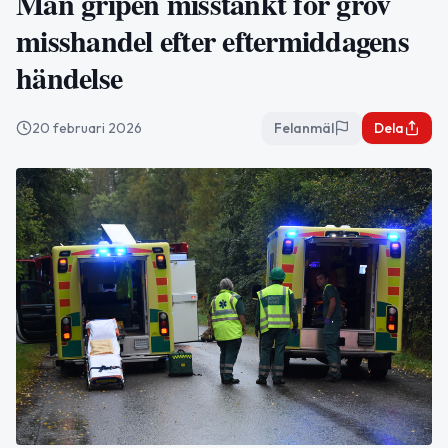
Man gripen misstänkt för grov
misshandel efter eftermiddagens
händelse
20 februari 2026
Felanmäl
Dela