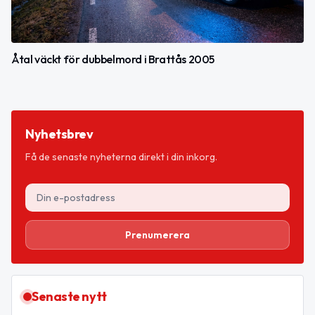
Åtal väckt för dubbelmord i Brattås 2005
Nyhetsbrev
Få de senaste nyheterna direkt i din inkorg.
Prenumerera
Senaste nytt