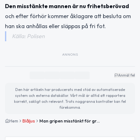
Den misstänkte mannen är nu frihetsberövad
och efter förhör kommer åklagare att besluta om
han ska anhållas eller släppas på fri fot.
Källa: Polisen
ANNONS
Anmäl fel
Den här artikeln har producerats med stöd av automatiserade
system och externa datakällor. Vårt mål är alltid att rapportera
korrekt, sakligt och relevant. Trots noggranna kontroller kan fel
förekomma.
Hem
Blåljus
Man gripen misstänkt för grov misshandel efter eftermiddagens händelse