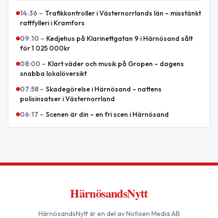
14:36
–
Trafikkontroller i Västernorrlands län – misstänkt
rattfylleri i Kramfors
09:10
–
Kedjehus på Klarinettgatan 9 i Härnösand sålt
för 1 025 000kr
08:00
–
Klart väder och musik på Gropen – dagens
snabba lokalöversikt
07:58
–
Skadegörelse i Härnösand – nattens
polisinsatser i Västernorrland
06:17
–
Scenen är din – en fri scen i Härnösand
HärnösandsNytt
HärnösandsNytt
är en del av Notisen Media AB