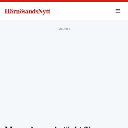
HärnösandsNytt
ANNONS