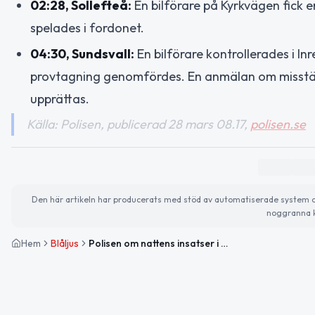
02:28, Sollefteå:
En bilförare på Kyrkvägen fick 
spelades i fordonet.
04:30, Sundsvall:
En bilförare kontrollerades i 
provtagning genomfördes. En anmälan om misstänkt
upprättas.
Källa: Polisen, publicerad 28 mars 08.17,
polisen.se
Den här artikeln har producerats med stöd av automatiserade system och 
noggranna k
Hem
Blåljus
Polisen om nattens insatser i Västernorrlands län