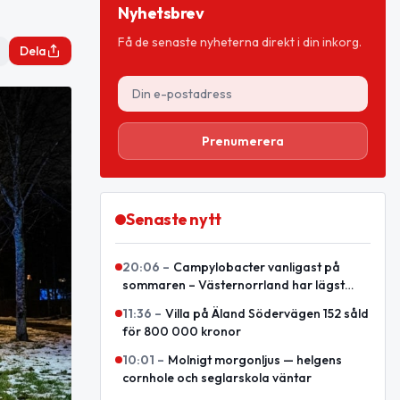
Nyhetsbrev
Få de senaste nyheterna direkt i din inkorg.
Dela
Prenumerera
Senaste nytt
20:06
–
Campylobacter vanligast på
sommaren – Västernorrland har lägst
nivå enligt sammanställning
11:36
–
Villa på Äland Södervägen 152 såld
för 800 000 kronor
10:01
–
Molnigt morgonljus — helgens
cornhole och seglarskola väntar