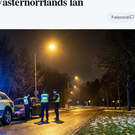
 Västernorrlands län
Felanmäl