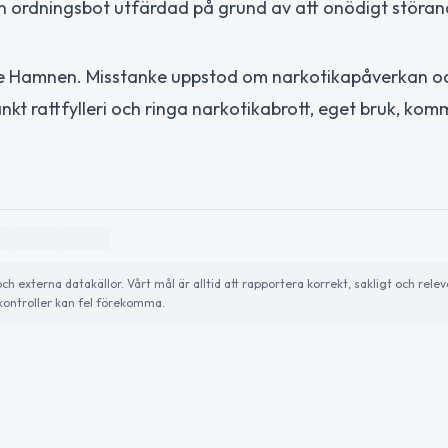
en ordningsbot utfärdad på grund av att onödigt störa
Inre Hamnen. Misstanke uppstod om narkotikapåverkan o
 rattfylleri och ringa narkotikabrott, eget bruk, kom
externa datakällor. Vårt mål är alltid att rapportera korrekt, sakligt och relev
ontroller kan fel förekomma.