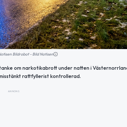
 Notisen Bildrobot - Bild Notisen
anke om narkotikabrott under natten i Västernorrland
sstänkt rattfyllerist kontrollerad.
ANNONS