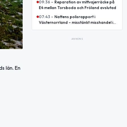
09:36
–
Reparation av mittvajerräcke på
E4 mellan Torsboda och Fröland avslutad
07:43
–
Nattens polisrapport i
Västernorrland – misstänkt misshandel i
Örnsköldsvik
ANNONS
s län. En