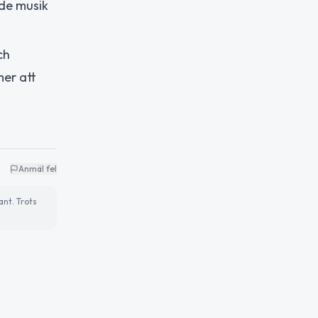
nde musik
ch
mer att
Anmäl fel
ant. Trots