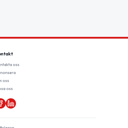
ontakt
ntakta oss
nonsera
 oss
psa oss
ttslagen.