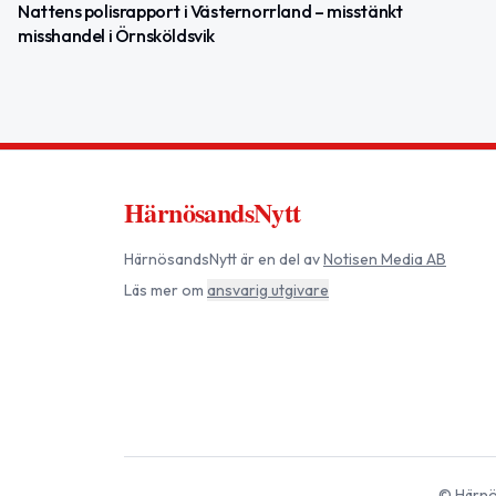
Nattens polisrapport i Västernorrland – misstänkt
misshandel i Örnsköldsvik
HärnösandsNytt
HärnösandsNytt
är en del av
Notisen Media AB
Läs mer om
ansvarig utgivare
©
Härnö