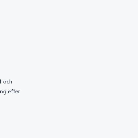
t och
ing efter