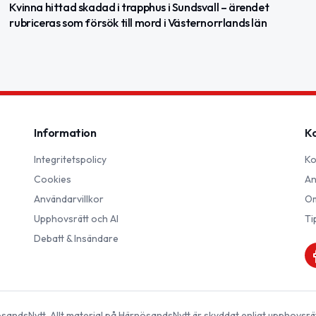
Kvinna hittad skadad i trapphus i Sundsvall – ärendet
rubriceras som försök till mord i Västernorrlands län
Information
K
Integritetspolicy
Ko
Cookies
An
Användarvillkor
Om
Upphovsrätt och AI
Ti
Debatt & Insändare
sandsNytt
. Allt material på
HärnösandsNytt
är skyddat enligt upphovsrä