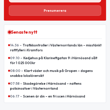
Prenumerera
Senaste nytt
14:36
–
Trafikkontroller i Västernorrlands län – misstänkt
rattfylleri i Kramfors
09:10
–
Kedjehus på Klarinettgatan 9 i Härnösand sålt
för 1 025 000kr
08:00
–
Klart väder och musik på Gropen – dagens
snabba lokalöversikt
07:58
–
Skadegörelse i Härnösand – nattens
polisinsatser i Västernorrland
06:17
–
Scenen är din – en fri scen i Härnösand