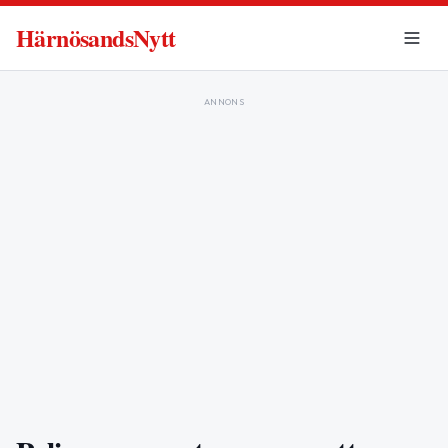
HärnösandsNytt
ANNONS