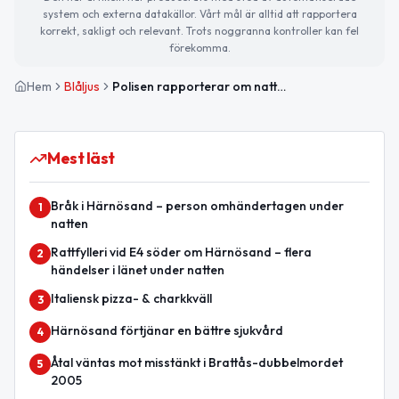
system och externa datakällor. Vårt mål är alltid att rapportera
korrekt, sakligt och relevant. Trots noggranna kontroller kan fel
förekomma.
Hem
Blåljus
Polisen rapporterar om nattens trafik- och ordningsinsatser i Västernorrland
Mest läst
Bråk i Härnösand – person omhändertagen under
1
natten
Rattfylleri vid E4 söder om Härnösand – flera
2
händelser i länet under natten
Italiensk pizza- & charkkväll
3
Härnösand förtjänar en bättre sjukvård
4
Åtal väntas mot misstänkt i Brattås-dubbelmordet
5
2005