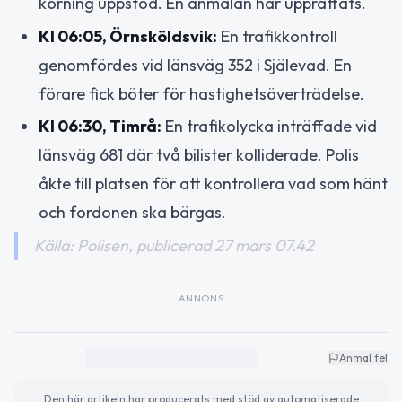
körning uppstod. En anmälan har upprättats.
Kl 06:05, Örnsköldsvik:
En trafikkontroll
genomfördes vid länsväg 352 i Själevad. En
förare fick böter för hastighetsöverträdelse.
Kl 06:30, Timrå:
En trafikolycka inträffade vid
länsväg 681 där två bilister kolliderade. Polis
åkte till platsen för att kontrollera vad som hänt
och fordonen ska bärgas.
Källa: Polisen, publicerad 27 mars 07.42
ANNONS
Anmäl fel
Den här artikeln har producerats med stöd av automatiserade