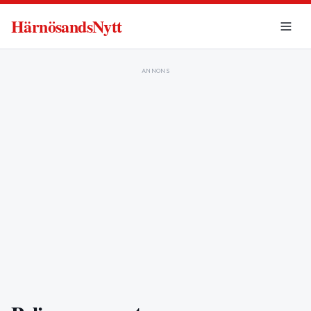
HärnösandsNytt
ANNONS