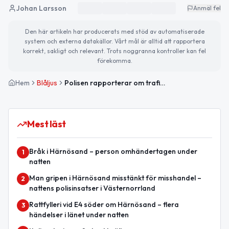
Johan Larsson
Anmäl fel
Den här artikeln har producerats med stöd av automatiserade
system och externa datakällor. Vårt mål är alltid att rapportera
korrekt, sakligt och relevant. Trots noggranna kontroller kan fel
förekomma.
Hem
Blåljus
Polisen rapporterar om trafikkontroller i Västernorrlands län
Mest läst
Bråk i Härnösand – person omhändertagen under
1
natten
Man gripen i Härnösand misstänkt för misshandel –
2
nattens polisinsatser i Västernorrland
Rattfylleri vid E4 söder om Härnösand – flera
3
händelser i länet under natten