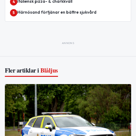
Italiensk pizza- & charkkväll
4
Härnösand förtjänar en bättre sjukvård
5
ANNONS
Fler artiklar i
Blåljus