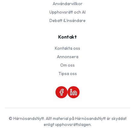
Användarvillkor
Upphovsrätt och AI
Debatt & Insändare
Kontakt
Kontakta oss
Annonsera
Om oss
Tipsa oss
©
HärnösandsNytt
. Allt material på
HärnösandsNytt
är skyddat
enligt upphovsrättslagen.