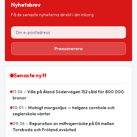
Nyhetsbrev
Få de senaste nyheterna direkt i din inkorg.
Prenumerera
Senaste nytt
11:36
–
Villa på Äland Södervägen 152 såld för 800 000
kronor
10:01
–
Molnigt morgonljus — helgens cornhole och
seglarskola väntar
09:36
–
Reparation av mittvajerräcke på E4 mellan
Torsboda och Fröland avslutad