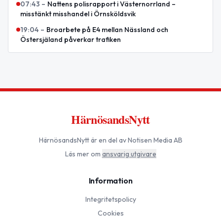
07:43
–
Nattens polisrapport i Västernorrland –
misstänkt misshandel i Örnsköldsvik
19:04
–
Broarbete på E4 mellan Nässland och
Östersjäland påverkar trafiken
HärnösandsNytt
HärnösandsNytt
är en del av Notisen Media AB
Läs mer om
ansvarig utgivare
Information
Integritetspolicy
Cookies