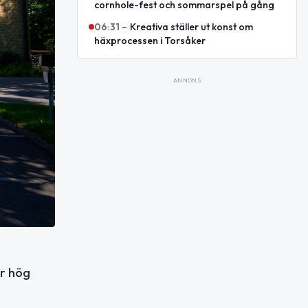
cornhole-fest och sommarspel på gång
06:31
–
Kreativa ställer ut konst om
häxprocessen i Torsåker
ANNONS
ör hög