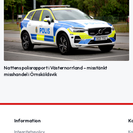
Nattens polisrapport i Västernorrland – misstänkt
misshandel i Örnsköldsvik
Information
K
Integritetspolicy
Ko