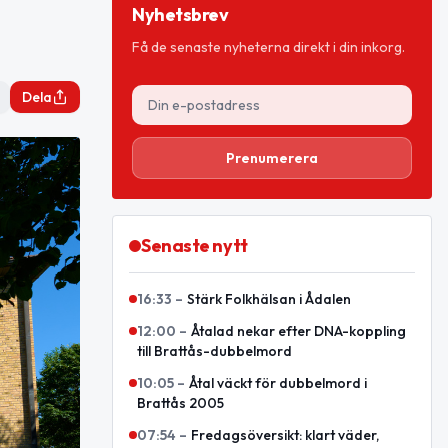
Nyhetsbrev
Få de senaste nyheterna direkt i din inkorg.
Dela
Prenumerera
Senaste nytt
16:33
–
Stärk Folkhälsan i Ådalen
12:00
–
Åtalad nekar efter DNA-koppling
till Brattås-dubbelmord
10:05
–
Åtal väckt för dubbelmord i
Brattås 2005
07:54
–
Fredagsöversikt: klart väder,