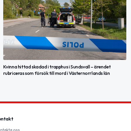
Kvinna hittad skadad i trapphus i Sundsvall – ärendet
rubriceras som försök till mord i Västernorrlands län
ontakt
ntakta oss