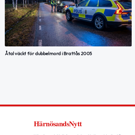
Åtal väckt för dubbelmord i Brattås 2005
HärnösandsNytt