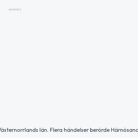
ANNONS
 Västernorrlands län. Flera händelser berörde Härnösand