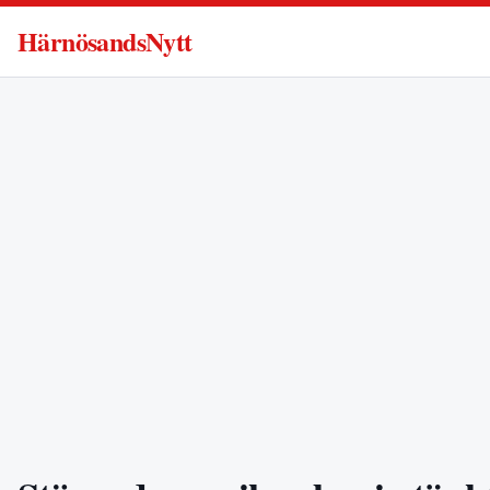
HärnösandsNytt