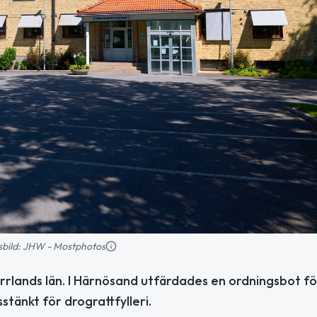
nsbild: JHW - Mostphotos
rrlands län. I Härnösand utfärdades en ordningsbot f
tänkt för drograttfylleri.