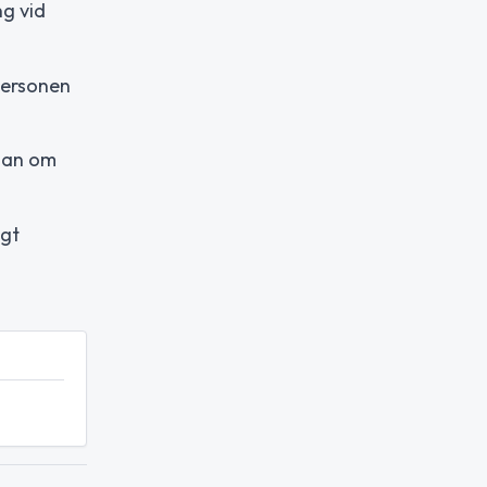
g vid
 Personen
älan om
igt