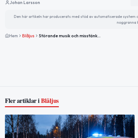
Johan Larsson
Den här artikeln har producerats med stöd av automatiserade system och 
noggranna k
Hem
Blåljus
Störande musik och misstänkt drograttfylleri i Härnösand – nattens händelser i länet
Fler artiklar i
Blåljus