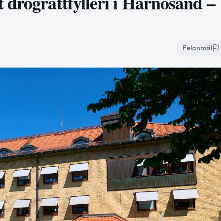
 drograttfylleri i Härnösand –
Felanmäl