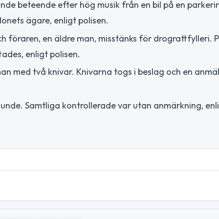
e beteende efter hög musik från en bil på en parkerin
onets ägare, enligt polisen.
h föraren, en äldre man, misstänks för drograttfylleri.
des, enligt polisen.
 man med två knivar. Knivarna togs i beslag och en anm
 Lunde. Samtliga kontrollerade var utan anmärkning, enl