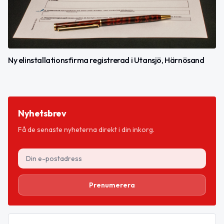
Ny elinstallationsfirma registrerad i Utansjö, Härnösand
Nyhetsbrev
Få de senaste nyheterna direkt i din inkorg.
Prenumerera