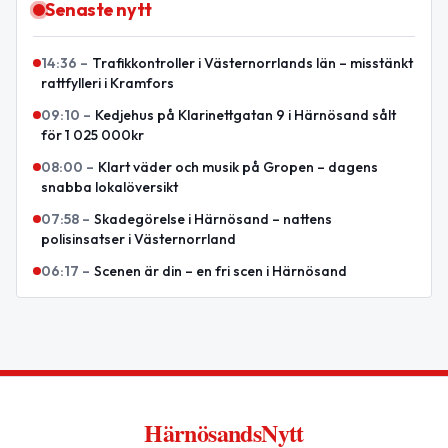
Senaste nytt
14:36
–
Trafikkontroller i Västernorrlands län – misstänkt
rattfylleri i Kramfors
09:10
–
Kedjehus på Klarinettgatan 9 i Härnösand sålt
för 1 025 000kr
08:00
–
Klart väder och musik på Gropen – dagens
snabba lokalöversikt
07:58
–
Skadegörelse i Härnösand – nattens
polisinsatser i Västernorrland
06:17
–
Scenen är din – en fri scen i Härnösand
HärnösandsNytt