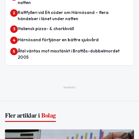
natten
Rattfylleri vid E4 söder om Härnösand – flera
2
händelser i länet under natten
Italiensk pizza- & charkkväll
3
Härnösand förtjänar en bättre sjukvård
4
Åtal väntas mot misstänkt i Brattås-dubbelmordet
5
2005
ANNONS
Fler artiklar i
Bolag