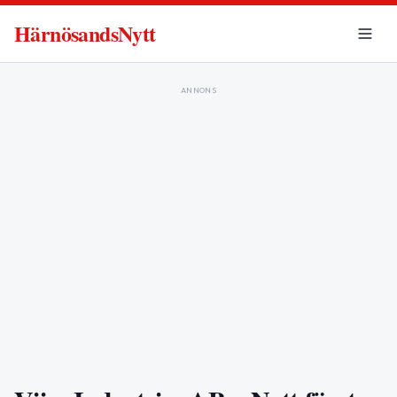
HärnösandsNytt
ANNONS