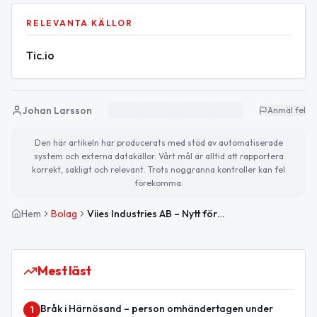
RELEVANTA KÄLLOR
Tic.io
Johan Larsson
Anmäl fel
Den här artikeln har producerats med stöd av automatiserade
system och externa datakällor. Vårt mål är alltid att rapportera
korrekt, sakligt och relevant. Trots noggranna kontroller kan fel
förekomma.
Hem
Bolag
Viies Industries AB – Nytt företag med bred verksamhet
Mest läst
Bråk i Härnösand – person omhändertagen under
1