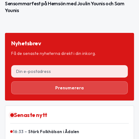
Sensommarfest på Hemsön med Joulin Younis och Sam
Younis
Nyhetsbrev
Få de senaste nyheterna direkt i din inkorg.
Prenumerera
Senaste nytt
16:33
–
Stärk Folkhälsan i Ådalen