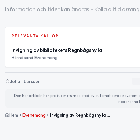
Information och tider kan ändras - Kolla alltid arrang
RELEVANTA KÄLLOR
Invigning av bibliotekets Regnbågshylla
Härnösand Evenemang
Johan Larsson
Den här artikeln har producerats med stöd av automatiserade system och 
noggranna k
Hem
Evenemang
Invigning av Regnbågshylla på Härnösands bibliotek