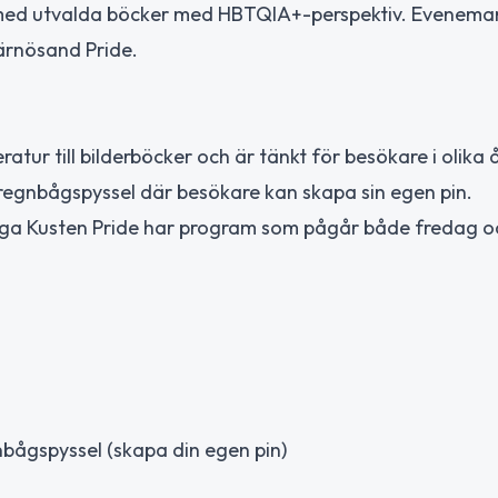
 med utvalda böcker med HBTQIA+-perspektiv. Evenema
Härnösand Pride.
ratur till bilderböcker och är tänkt för besökare i olika å
 regnbågspyssel där besökare kan skapa sin egen pin.
öga Kusten Pride har program som pågår både fredag o
nbågspyssel (skapa din egen pin)