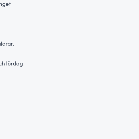
nget
ldrar.
ch lördag