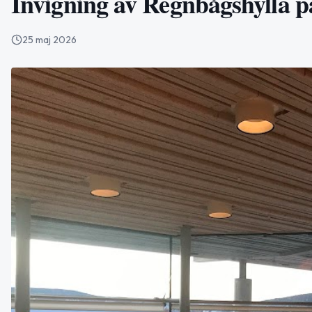
Invigning av Regnbågshylla p
25 maj 2026