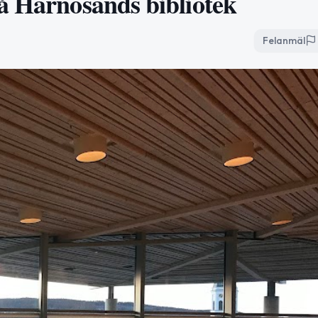
å Härnösands bibliotek
Felanmäl