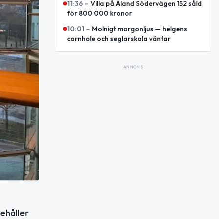
11:36
–
Villa på Äland Södervägen 152 såld
för 800 000 kronor
10:01
–
Molnigt morgonljus — helgens
cornhole och seglarskola väntar
ANNONS
ehåller