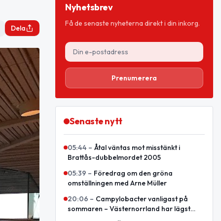
Nyhetsbrev
Få de senaste nyheterna direkt i din inkorg.
Dela
Prenumerera
Senaste nytt
05:44
–
Åtal väntas mot misstänkt i
Brattås-dubbelmordet 2005
05:39
–
Föredrag om den gröna
omställningen med Arne Müller
20:06
–
Campylobacter vanligast på
sommaren – Västernorrland har lägst
nivå enligt sammanställning