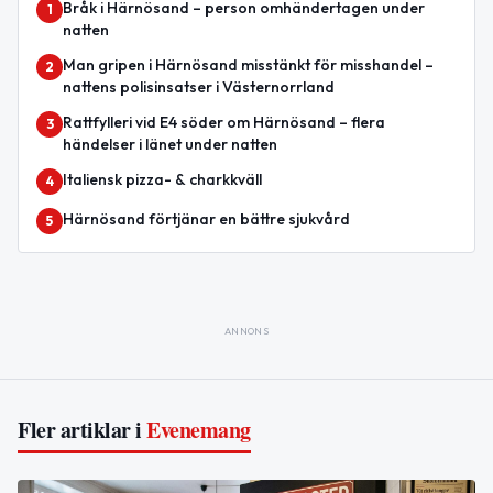
Bråk i Härnösand – person omhändertagen under
1
natten
Man gripen i Härnösand misstänkt för misshandel –
2
nattens polisinsatser i Västernorrland
Rattfylleri vid E4 söder om Härnösand – flera
3
händelser i länet under natten
Italiensk pizza- & charkkväll
4
Härnösand förtjänar en bättre sjukvård
5
ANNONS
Fler artiklar i
Evenemang