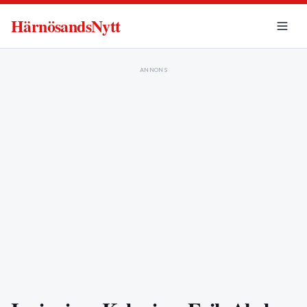
HärnösandsNytt
ANNONS