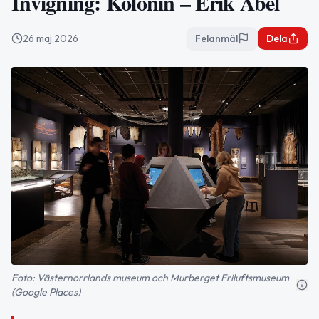
Invigning: Kolonin – Erik Abel
26 maj 2026
Felanmäl
Dela
Foto: Västernorrlands museum och Murberget Friluftsmuseum
(Google Places)