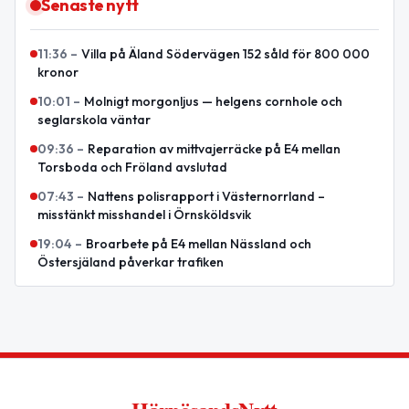
Senaste nytt
11:36
–
Villa på Äland Södervägen 152 såld för 800 000
kronor
10:01
–
Molnigt morgonljus — helgens cornhole och
seglarskola väntar
09:36
–
Reparation av mittvajerräcke på E4 mellan
Torsboda och Fröland avslutad
07:43
–
Nattens polisrapport i Västernorrland –
misstänkt misshandel i Örnsköldsvik
19:04
–
Broarbete på E4 mellan Nässland och
Östersjäland påverkar trafiken