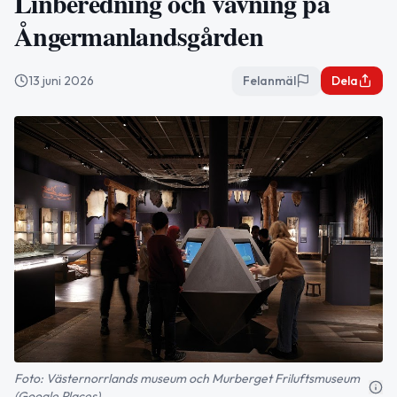
Linberedning och vävning på
Ångermanlandsgården
13 juni 2026
Felanmäl
Dela
Foto: Västernorrlands museum och Murberget Friluftsmuseum
(Google Places)