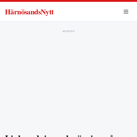
HärnösandsNytt
ANNONS