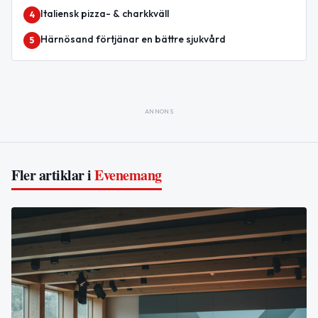
Italiensk pizza- & charkkväll
4
Härnösand förtjänar en bättre sjukvård
5
ANNONS
Fler artiklar i
Evenemang