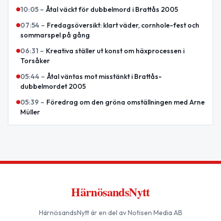
10:05
–
Åtal väckt för dubbelmord i Brattås 2005
07:54
–
Fredagsöversikt: klart väder, cornhole-fest och
sommarspel på gång
06:31
–
Kreativa ställer ut konst om häxprocessen i
Torsåker
05:44
–
Åtal väntas mot misstänkt i Brattås-
dubbelmordet 2005
05:39
–
Föredrag om den gröna omställningen med Arne
Müller
HärnösandsNytt
HärnösandsNytt
är en del av Notisen Media AB