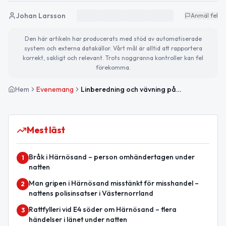
Johan Larsson
Anmäl fel
Den här artikeln har producerats med stöd av automatiserade
system och externa datakällor. Vårt mål är alltid att rapportera
korrekt, sakligt och relevant. Trots noggranna kontroller kan fel
förekomma.
Hem
Evenemang
Linberedning och vävning på Ångermanlandsgården
Mest läst
Bråk i Härnösand – person omhändertagen under
1
natten
Man gripen i Härnösand misstänkt för misshandel –
2
nattens polisinsatser i Västernorrland
Rattfylleri vid E4 söder om Härnösand – flera
3
händelser i länet under natten