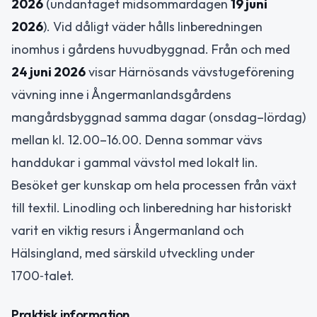
2026
(undantaget midsommardagen
19 juni
2026
). Vid dåligt väder hålls linberedningen
inomhus i gårdens huvudbyggnad. Från och med
24 juni 2026
visar Härnösands vävstugeförening
vävning inne i Ångermanlandsgårdens
mangårdsbyggnad samma dagar (onsdag–lördag)
mellan kl. 12.00–16.00. Denna sommar vävs
handdukar i gammal vävstol med lokalt lin.
Besöket ger kunskap om hela processen från växt
till textil. Linodling och linberedning har historiskt
varit en viktig resurs i Ångermanland och
Hälsingland, med särskild utveckling under
1700‑talet.
Praktisk information