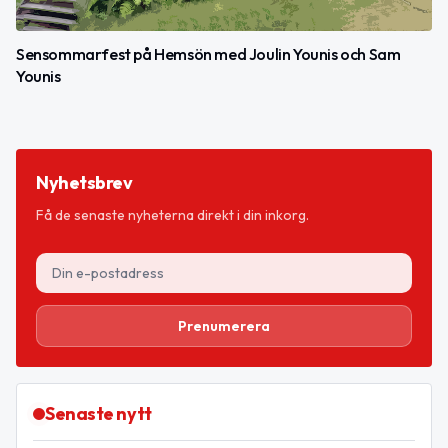
Sensommarfest på Hemsön med Joulin Younis och Sam
Younis
Nyhetsbrev
Få de senaste nyheterna direkt i din inkorg.
Prenumerera
Senaste nytt