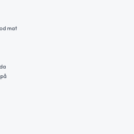
 god mat
nda
 på