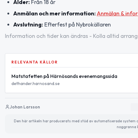
Ålder:
Från 18 år
Anmälan och mer information:
Anmälan & info
Avslutning:
Efterfest på Nybrokällaren
Information och tider kan ändras - Kolla alltid arrang
RELEVANTA KÄLLOR
Matstafetten på Härnösands evenemangssida
dethander.harnosand.se
Johan Larsson
Den här artikeln har producerats med stöd av automatiserade system och 
noggranna k