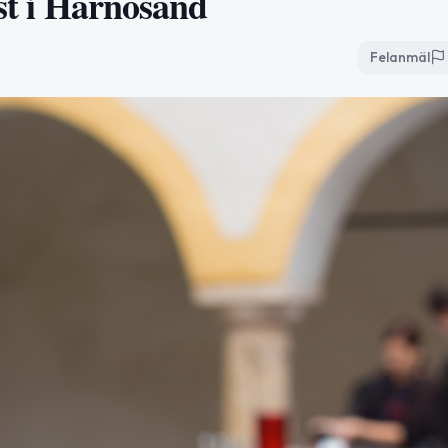
est i Härnösand
Felanmäl