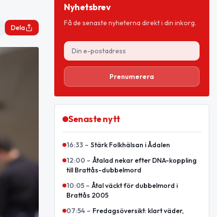
Nyhetsbrev
Få de senaste nyheterna direkt i din inkorg.
Dela
Prenumerera
Senaste nytt
16:33
–
Stärk Folkhälsan i Ådalen
12:00
–
Åtalad nekar efter DNA-koppling
till Brattås-dubbelmord
10:05
–
Åtal väckt för dubbelmord i
Brattås 2005
07:54
–
Fredagsöversikt: klart väder,