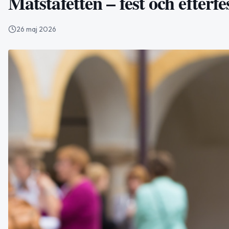
Matstafetten – fest och efterf
26 maj 2026