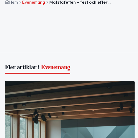
Hem
Evenemang
Matstafetten – fest och efterfest i Härnösand
Fler artiklar i
Evenemang