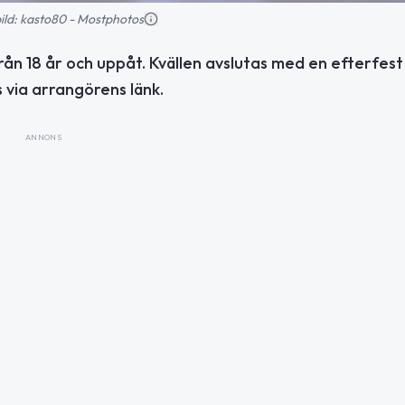
sbild: kasto80 - Mostphotos
från 18 år och uppåt. Kvällen avslutas med en efterfest
 via arrangörens länk.
ANNONS