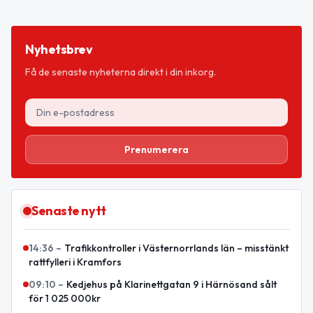
Nyhetsbrev
Få de senaste nyheterna direkt i din inkorg.
Prenumerera
Senaste nytt
14:36
–
Trafikkontroller i Västernorrlands län – misstänkt
rattfylleri i Kramfors
09:10
–
Kedjehus på Klarinettgatan 9 i Härnösand sålt
för 1 025 000kr