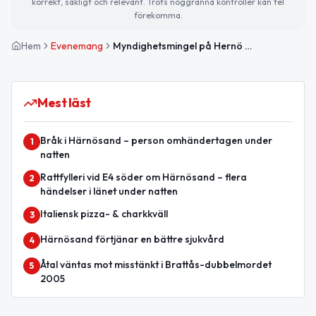
korrekt, sakligt och relevant. Trots noggranna kontroller kan fel
förekomma.
Hem
Evenemang
Myndighetsmingel på Hernö Gin Hotell i Härnösand
Mest läst
Bråk i Härnösand – person omhändertagen under
1
natten
Rattfylleri vid E4 söder om Härnösand – flera
2
händelser i länet under natten
Italiensk pizza- & charkkväll
3
Härnösand förtjänar en bättre sjukvård
4
Åtal väntas mot misstänkt i Brattås-dubbelmordet
5
2005