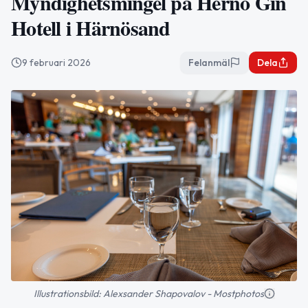
Myndighetsmingel på Hernö Gin
Hotell i Härnösand
9 februari 2026
Felanmäl
Dela
Illustrationsbild: Alexsander Shapovalov - Mostphotos