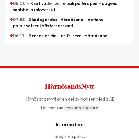
08:00
–
Klart väder och musik på Gropen – dagens
snabba lokalöversikt
07:58
–
Skadegörelse i Härnösand – nattens
polisinsatser i Västernorrland
06:17
–
Scenen är din – en fri scen i Härnösand
HärnösandsNytt
HärnösandsNytt
är en del av Notisen Media AB
Läs mer om
ansvarig utgivare
Information
Integritetspolicy