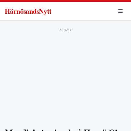
HärnösandsNytt
ANNONS