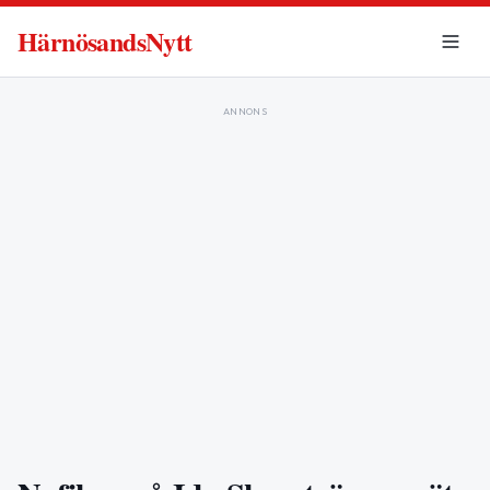
HärnösandsNytt
ANNONS