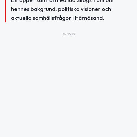
Ett öppet samtal med Ida Skogström om
hennes bakgrund, politiska visioner och
aktuella samhällsfrågor i Härnösand.
ANNONS