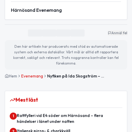
Härnösand Evenemang
Anmäl fel
Den här artikeln har producerats med stöd av automatiserade
system och externa datakällor. Vårt mål är alltid att rapportera
korrekt, sakligt och relevant. Trots noggranna kontroller kan fel
förekomma.
Hem
Evenemang
Nyfiken på Ida Skogström – möt politikern bakom namnet
Mest läst
Rattfylleri vid E4 söder om Härnösand – flera
1
händelser i länet under natten
Italiensk pizza- & charkkväll
2