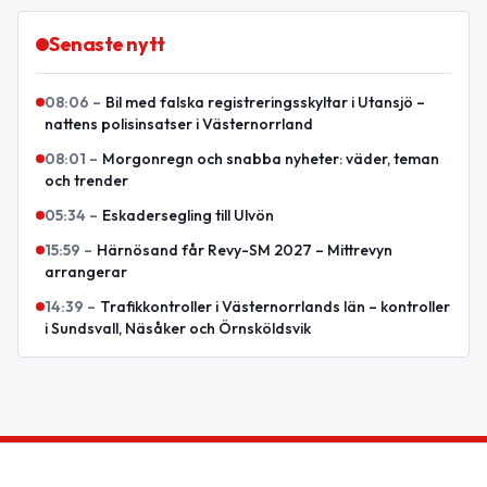
Senaste nytt
08:06
–
Bil med falska registreringsskyltar i Utansjö –
nattens polisinsatser i Västernorrland
08:01
–
Morgonregn och snabba nyheter: väder, teman
och trender
05:34
–
Eskadersegling till Ulvön
15:59
–
Härnösand får Revy-SM 2027 – Mittrevyn
arrangerar
14:39
–
Trafikkontroller i Västernorrlands län – kontroller
i Sundsvall, Näsåker och Örnsköldsvik