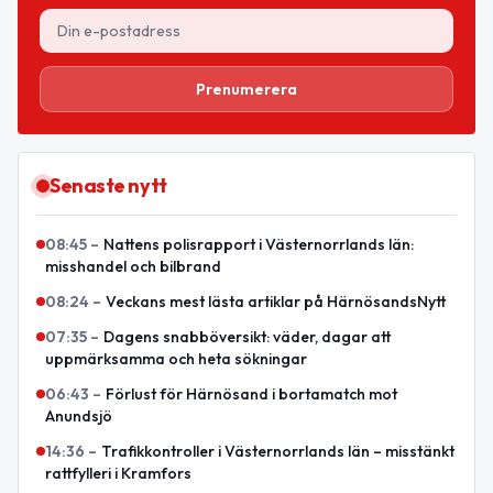
Prenumerera
Senaste nytt
08:45
–
Nattens polisrapport i Västernorrlands län:
misshandel och bilbrand
08:24
–
Veckans mest lästa artiklar på HärnösandsNytt
07:35
–
Dagens snabböversikt: väder, dagar att
uppmärksamma och heta sökningar
06:43
–
Förlust för Härnösand i bortamatch mot
Anundsjö
14:36
–
Trafikkontroller i Västernorrlands län – misstänkt
rattfylleri i Kramfors