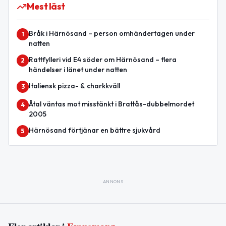
Mest läst
Bråk i Härnösand – person omhändertagen under
1
natten
Rattfylleri vid E4 söder om Härnösand – flera
2
händelser i länet under natten
Italiensk pizza- & charkkväll
3
Åtal väntas mot misstänkt i Brattås-dubbelmordet
4
2005
Härnösand förtjänar en bättre sjukvård
5
ANNONS