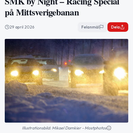
SMK by Night – Racing Special
på Mittsverigebanan
29 april 2026
Felanmäl
Dela
Illustrationsbild: Mikael Damkier - Mostphotos