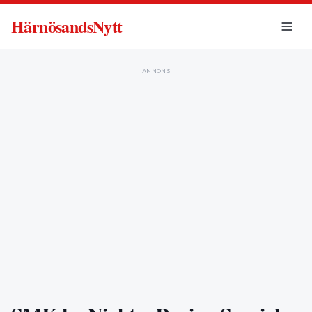
HärnösandsNytt
ANNONS