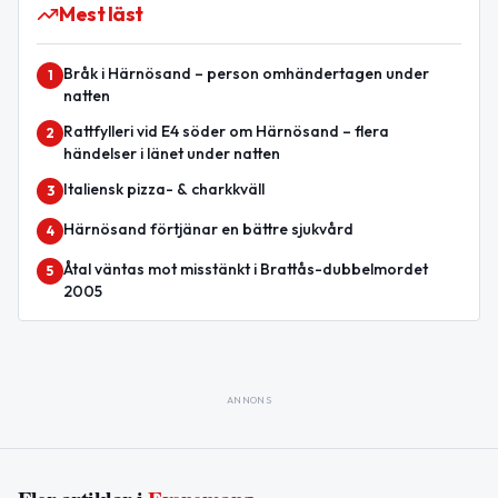
Mest läst
Bråk i Härnösand – person omhändertagen under
1
natten
Rattfylleri vid E4 söder om Härnösand – flera
2
händelser i länet under natten
Italiensk pizza- & charkkväll
3
Härnösand förtjänar en bättre sjukvård
4
Åtal väntas mot misstänkt i Brattås-dubbelmordet
5
2005
ANNONS