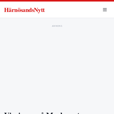
HärnösandsNytt
ANNONS