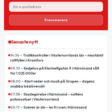
Prenumerera
Senaste nytt
14:36
–
Trafikkontroller i Västernorrlands län – misstänkt
rattfylleri i Kramfors
09:10
–
Kedjehus på Klarinettgatan 9 i Härnösand sålt
för 1 025 000kr
08:00
–
Klart väder och musik på Gropen – dagens
snabba lokalöversikt
07:58
–
Skadegörelse i Härnösand – nattens
polisinsatser i Västernorrland
06:17
–
Scenen är din – en fri scen i Härnösand