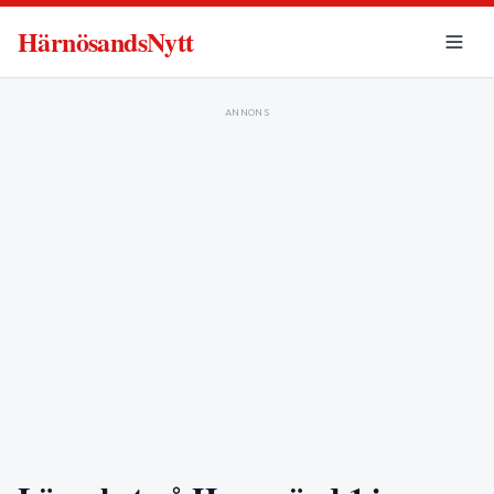
HärnösandsNytt
ANNONS