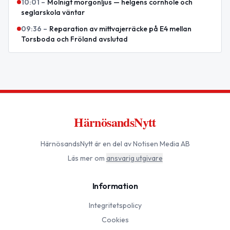
10:01
–
Molnigt morgonljus — helgens cornhole och
seglarskola väntar
09:36
–
Reparation av mittvajerräcke på E4 mellan
Torsboda och Fröland avslutad
HärnösandsNytt
HärnösandsNytt
är en del av Notisen Media AB
Läs mer om
ansvarig utgivare
Information
Integritetspolicy
Cookies