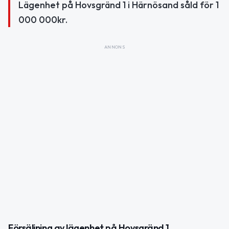
Lägenhet på Hovsgränd 1 i Härnösand såld för 1
000 000kr.
ANNONS
Försäljning av lägenhet på Hovsgränd 1