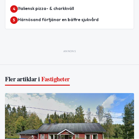
Italiensk pizza- & charkkväll
4
Härnösand förtjänar en bättre sjukvård
5
ANNONS
Fler artiklar i
Fastigheter