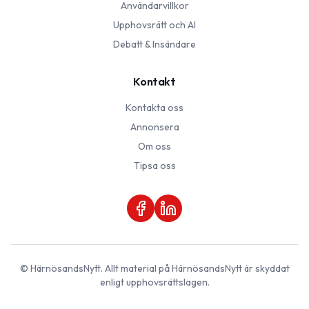
Användarvillkor
Upphovsrätt och AI
Debatt & Insändare
Kontakt
Kontakta oss
Annonsera
Om oss
Tipsa oss
©
HärnösandsNytt
. Allt material på
HärnösandsNytt
är skyddat
enligt upphovsrättslagen.