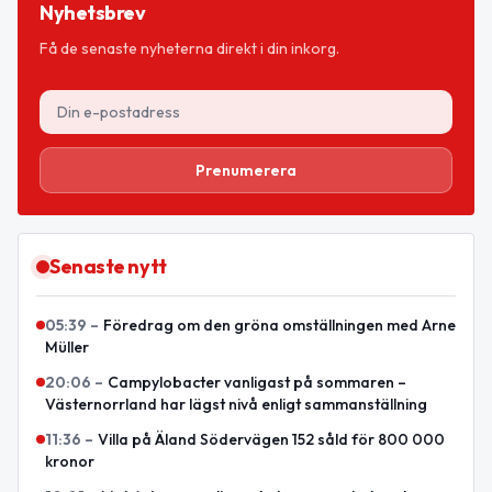
Nyhetsbrev
Få de senaste nyheterna direkt i din inkorg.
Prenumerera
Senaste nytt
05:39
–
Föredrag om den gröna omställningen med Arne
Müller
20:06
–
Campylobacter vanligast på sommaren –
Västernorrland har lägst nivå enligt sammanställning
11:36
–
Villa på Äland Södervägen 152 såld för 800 000
kronor