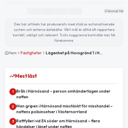
Anmäl fel
Den här artikeln har producerats med stöd av automatiserade
system och externa datakällor. Vårt mål är alltid att rapportera
korrekt, sakligt och relevant. Trots noggranna kontroller kan fel
förekomma.
Hem
Fastigheter
Lägenhet på Hovsgränd 1 i Härnösand såld för 1 000 000kr
Mest läst
Bråk i Härnösand – person omhändertagen under
1
natten
Man gripen i Härnösand misstänkt för misshandel –
2
nattens polisinsatser i Västernorrland
Rattfylleri vid E4 söder om Härnösand – flera
3
händelser i länet under natten