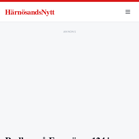
HärnösandsNytt
ANNONS