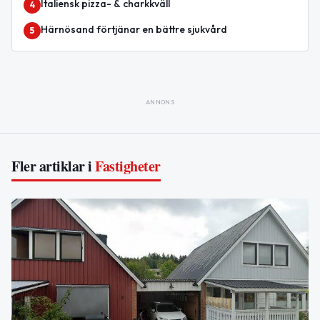
Italiensk pizza- & charkkväll
4
Härnösand förtjänar en bättre sjukvård
5
ANNONS
Fler artiklar i
Fastigheter