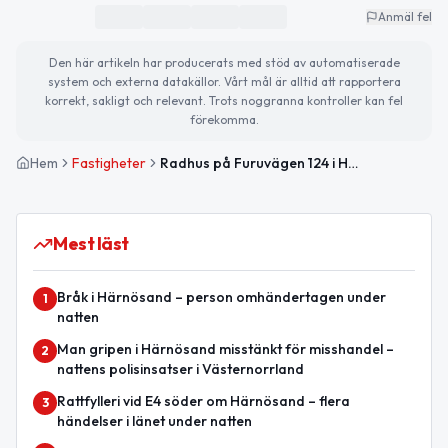
Anmäl fel
Den här artikeln har producerats med stöd av automatiserade
system och externa datakällor. Vårt mål är alltid att rapportera
korrekt, sakligt och relevant. Trots noggranna kontroller kan fel
förekomma.
Hem
Fastigheter
Radhus på Furuvägen 124 i Härnösand sålt för 1 300 000 kronor
Mest läst
Bråk i Härnösand – person omhändertagen under
1
natten
Man gripen i Härnösand misstänkt för misshandel –
2
nattens polisinsatser i Västernorrland
Rattfylleri vid E4 söder om Härnösand – flera
3
händelser i länet under natten