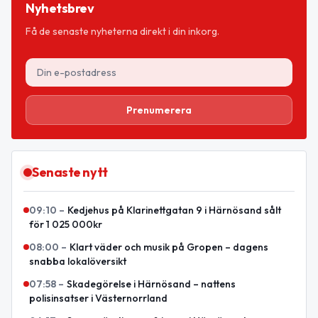
Nyhetsbrev
Få de senaste nyheterna direkt i din inkorg.
Prenumerera
Senaste nytt
09:10
–
Kedjehus på Klarinettgatan 9 i Härnösand sålt
för 1 025 000kr
08:00
–
Klart väder och musik på Gropen – dagens
snabba lokalöversikt
07:58
–
Skadegörelse i Härnösand – nattens
polisinsatser i Västernorrland