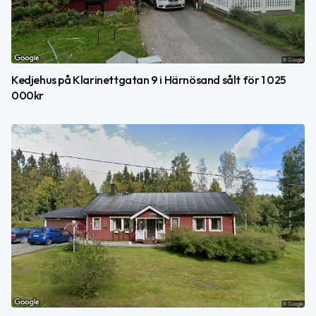
Kedjehus på Klarinettgatan 9 i Härnösand sålt för 1 025
000kr