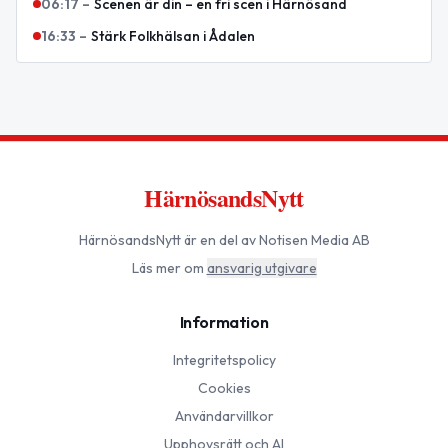
06:17
–
Scenen är din – en fri scen i Härnösand
16:33
–
Stärk Folkhälsan i Ådalen
HärnösandsNytt
HärnösandsNytt
är en del av Notisen Media AB
Läs mer om
ansvarig utgivare
Information
Integritetspolicy
Cookies
Användarvillkor
Upphovsrätt och AI