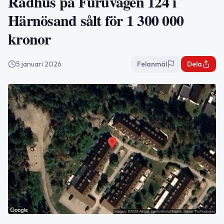
Radhus på Furuvägen 124 i
Härnösand sålt för 1 300 000
kronor
5 januari 2026
Felanmäl
Dela