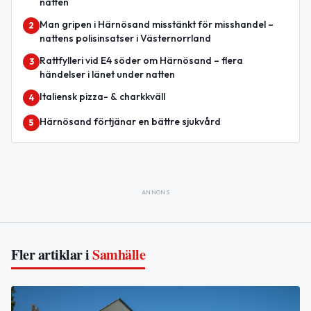
natten
Man gripen i Härnösand misstänkt för misshandel –
2
nattens polisinsatser i Västernorrland
Rattfylleri vid E4 söder om Härnösand – flera
3
händelser i länet under natten
Italiensk pizza- & charkkväll
4
Härnösand förtjänar en bättre sjukvård
5
ANNONS
Fler artiklar i
Samhälle