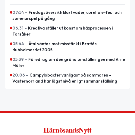
07:54
–
Fredagsöversikt: klart väder, cornhole-fest och
sommarspel på gång
06:31
–
Kreativa ställer ut konst om häxprocessen i
Torsåker
05:44
–
Åtal väntas mot misstänkt i Brattås-
dubbelmordet 2005
05:39
–
Föredrag om den gröna omställningen med Arne
Müller
20:06
–
Campylobacter vanligast på sommaren –
Västernorrland har lägst nivå enligt sammanställning
HärnösandsNytt