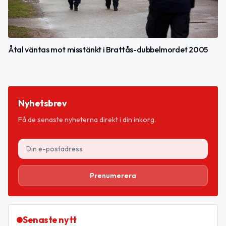
Åtal väntas mot misstänkt i Brattås-dubbelmordet 2005
Nyhetsbrev
Få de senaste nyheterna direkt i din inkorg.
Prenumerera
Senaste nytt