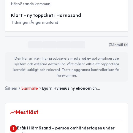
Härnösands kommun
Klart – ny toppchef i Härnösand
Tidningen Ångermanland
Anmäl fel
Den här artikeln har producerats med stöd av automatiserade
system och externa datakällor. Vårt mål är alltid att rapportera
korrekt, sakligt och relevant. Trots noggranna kontroller kan fel
förekomma.
Hem
Samhälle
Björn Hylenius ny ekonomichef i Härnösands kommun
Mest läst
Bråk i Härnösand – person omhändertagen under
1