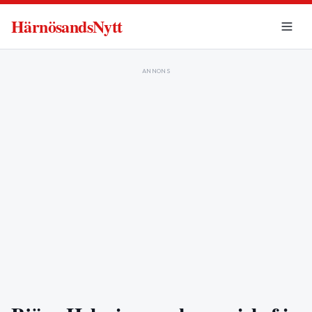
HärnösandsNytt
ANNONS