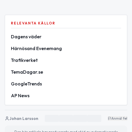
RELEVANTA KÄLLOR
Dagens väder
Härnösand Evenemang
Trafikverket
TemaDagar.se
GoogleTrends
AP News
Johan Larsson
Anmäl fel
Den här artikeln har producerats med stöd av automatiserade