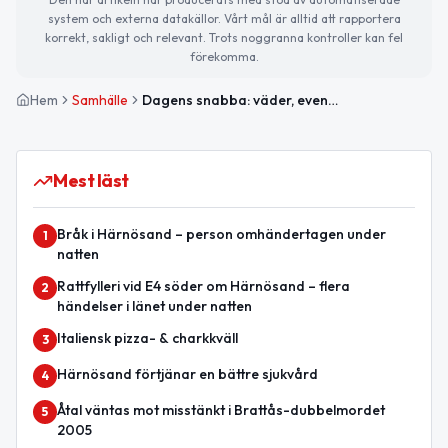
system och externa datakällor. Vårt mål är alltid att rapportera
korrekt, sakligt och relevant. Trots noggranna kontroller kan fel
förekomma.
Hem
Samhälle
Dagens snabba: väder, evenemang och trafikinfo
Mest läst
Bråk i Härnösand – person omhändertagen under
1
natten
Rattfylleri vid E4 söder om Härnösand – flera
2
händelser i länet under natten
Italiensk pizza- & charkkväll
3
Härnösand förtjänar en bättre sjukvård
4
Åtal väntas mot misstänkt i Brattås-dubbelmordet
5
2005