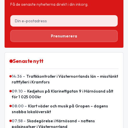
Få de senaste nyheterna direkt i din inkorg.
Prenumerera
Senaste nytt
14:36
–
Trafikkontroller i Västernorrlands län – misstänkt
rattfylleri i Kramfors
09:10
–
Kedjehus på Klarinettgatan 9 i Härnösand sålt
för 1 025 000kr
08:00
–
Klart väder och musik på Gropen – dagens
snabba lokalöversikt
07:58
–
Skadegörelse i Härnösand – nattens
polisinsatser i Västernorrland