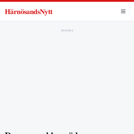
HärnösandsNytt
ANNONS