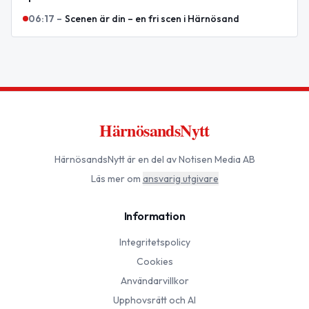
06:17
–
Scenen är din – en fri scen i Härnösand
HärnösandsNytt
HärnösandsNytt
är en del av Notisen Media AB
Läs mer om
ansvarig utgivare
Information
Integritetspolicy
Cookies
Användarvillkor
Upphovsrätt och AI