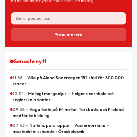
Få de senaste nyheterna direkt i din inkorg.
Prenumerera
Senaste nytt
11:36
–
Villa på Äland Södervägen 152 såld för 800 000
kronor
10:01
–
Molnigt morgonljus — helgens cornhole och
seglarskola väntar
09:36
–
Vägarbete på E4 mellan Torsboda och Fröland
medför köbildning
07:43
–
Nattens polisrapport i Västernorrland –
misstänkt misshandel i Örnsköldsvik