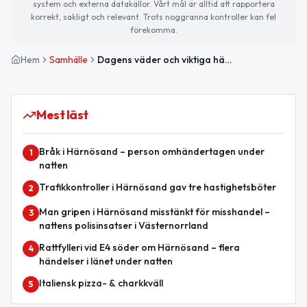
system och externa datakällor. Vårt mål är alltid att rapportera
korrekt, sakligt och relevant. Trots noggranna kontroller kan fel
förekomma.
Hem
Samhälle
Dagens väder och viktiga händelser i Härnösand
Mest läst
Bråk i Härnösand – person omhändertagen under
1
natten
Trafikkontroller i Härnösand gav tre hastighetsböter
2
Man gripen i Härnösand misstänkt för misshandel –
3
nattens polisinsatser i Västernorrland
Rattfylleri vid E4 söder om Härnösand – flera
4
händelser i länet under natten
Italiensk pizza- & charkkväll
5