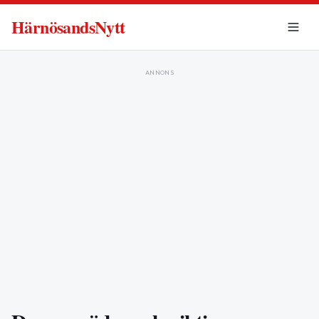
HärnösandsNytt
ANNONS