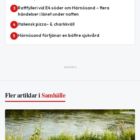
Rattfylleri vid E4 söder om Härnösand – flera
3
händelser i länet under natten
Italiensk pizza- & charkkväll
4
Härnösand förtjänar en bättre sjukvård
5
ANNONS
Fler artiklar i
Samhälle