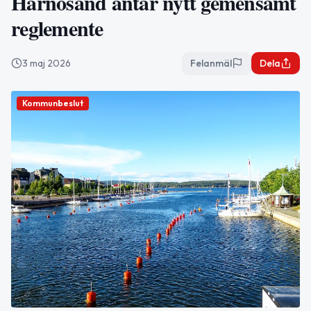
Härnösand antar nytt gemensamt
reglemente
3 maj 2026
Felanmäl
Dela
Kommunbeslut