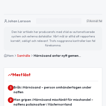
Johan Larsson
Anmäl fel
Den här artikeln har producerats med stöd av automatiserade
system och externa datakällor. Vårt mål är alltid att rapportera
korrekt, sakligt och relevant. Trots noggranna kontroller kan fel
förekomma.
Hem
Samhälle
Härnösand antar nytt gemensamt reglemente
Mest läst
Bråk i Härnösand – person omhändertagen under
1
natten
Man gripen i Härnösand misstänkt för misshandel –
2
nattens polisinsatser i Västernorrland