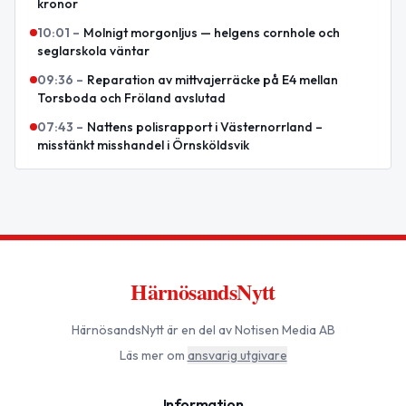
kronor
10:01
–
Molnigt morgonljus — helgens cornhole och
seglarskola väntar
09:36
–
Reparation av mittvajerräcke på E4 mellan
Torsboda och Fröland avslutad
07:43
–
Nattens polisrapport i Västernorrland –
misstänkt misshandel i Örnsköldsvik
HärnösandsNytt
HärnösandsNytt
är en del av Notisen Media AB
Läs mer om
ansvarig utgivare
Information