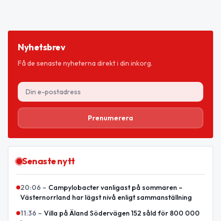
Nyhetsbrev
Få de senaste nyheterna direkt i din inkorg.
Prenumerera
Senaste nytt
20:06
–
Campylobacter vanligast på sommaren –
Västernorrland har lägst nivå enligt sammanställning
11:36
–
Villa på Äland Södervägen 152 såld för 800 000