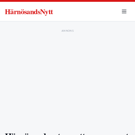
HärnösandsNytt
ANNONS