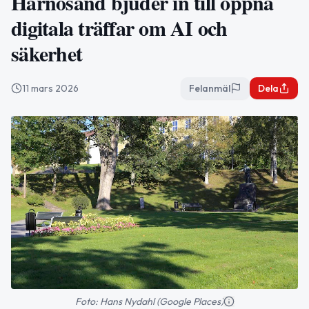
Härnösand bjuder in till öppna
digitala träffar om AI och
säkerhet
11 mars 2026
Felanmäl
Dela
Foto: Hans Nydahl (Google Places)