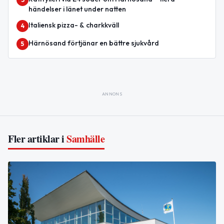
händelser i länet under natten
Italiensk pizza- & charkkväll
4
Härnösand förtjänar en bättre sjukvård
5
ANNONS
Fler artiklar i
Samhälle