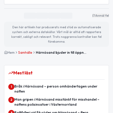
Anmäl fel
Den här artikeln har producerats med stöd av automatiserade
system och externa datakällor. Vårt mål är alltid att rapportera
korrekt, sakligt och relevant. Trots noggranna kontroller kan fel
förekomma.
Hem
Samhälle
Härnösand bjuder in till öppna digitala träffar om AI och säkerhet
Mest läst
Bråk i Härnösand – person omhändertagen under
1
natten
Man gripen i Härnösand misstänkt för misshandel –
2
nattens polisinsatser i Västernorrland
Rattfylleri vid E4 söder om Härnösand – flera
3