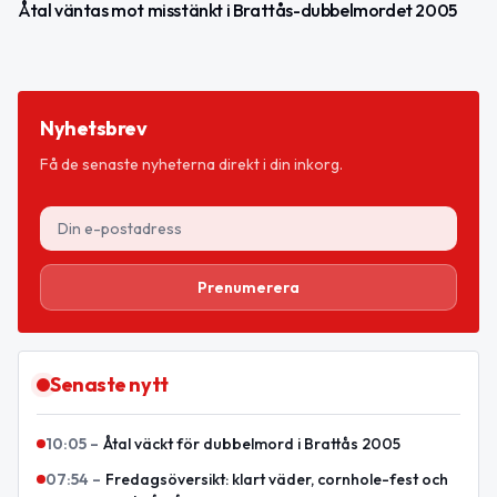
Åtal väntas mot misstänkt i Brattås-dubbelmordet 2005
Nyhetsbrev
Få de senaste nyheterna direkt i din inkorg.
Prenumerera
Senaste nytt
10:05
–
Åtal väckt för dubbelmord i Brattås 2005
07:54
–
Fredagsöversikt: klart väder, cornhole-fest och