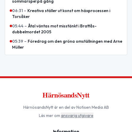
sommarspel på gång
06:31
–
Kreativa ställer ut konst om häxprocessen i
Torsåker
05:44
–
Åtal väntas mot misstänkt i Brattås-
dubbelmordet 2005
05:39
–
Föredrag om den gröna omställningen med Arne
Müller
HärnösandsNytt
HärnösandsNytt
är en del av Notisen Media AB
Läs mer om
ansvarig utgivare
Information