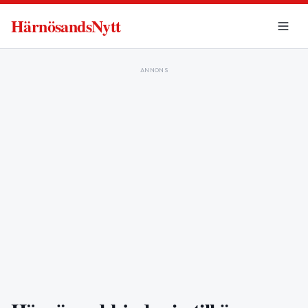
HärnösandsNytt
ANNONS