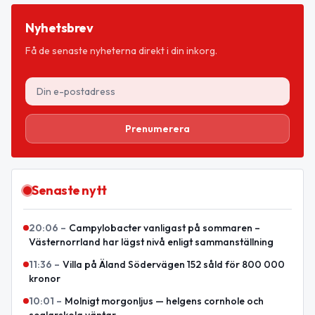
Nyhetsbrev
Få de senaste nyheterna direkt i din inkorg.
Prenumerera
Senaste nytt
20:06
–
Campylobacter vanligast på sommaren –
Västernorrland har lägst nivå enligt sammanställning
11:36
–
Villa på Äland Södervägen 152 såld för 800 000
kronor
10:01
–
Molnigt morgonljus — helgens cornhole och