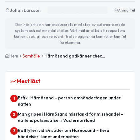
Johan Larsson
Anmäl fel
Den här artikeln har producerats med stöd av automatiserade
system och externa datakällor. Vårt mål är alltid att rapportera
korrekt, sakligt och relevant. Trots noggranna kontroller kan fel
förekomma.
Hem
Samhälle
Härnösand godkänner checkkredit till kollektivtrafiken
Mest läst
Bråk i Härnösand – person omhändertagen under
1
natten
Man gripen i Härnösand misstänkt för misshandel –
2
nattens polisinsatser i Västernorrland
Rattfylleri vid E4 söder om Härnösand – flera
3
händelser i länet under natten