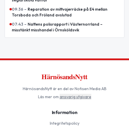
seglarskola väntar
09:36
–
Reparation av mittvajerräcke på E4 mellan
Torsboda och Fröland avslutad
07:43
–
Nattens polisrapport i Västernorrland –
misstänkt misshandel i Örnsköldsvik
HärnösandsNytt
HärnösandsNytt
är en del av Notisen Media AB
Läs mer om
ansvarig utgivare
Information
Integritetspolicy