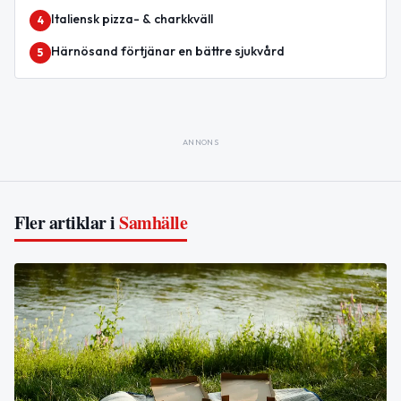
Italiensk pizza- & charkkväll
4
Härnösand förtjänar en bättre sjukvård
5
ANNONS
Fler artiklar i
Samhälle