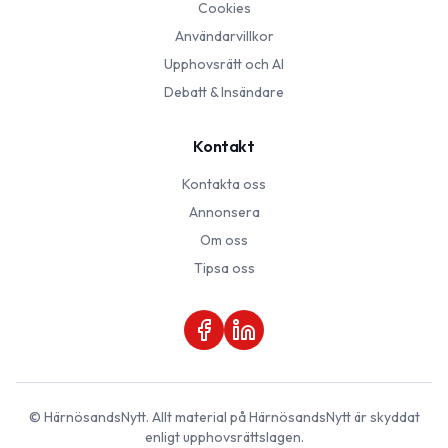
Cookies
Användarvillkor
Upphovsrätt och AI
Debatt & Insändare
Kontakt
Kontakta oss
Annonsera
Om oss
Tipsa oss
©
HärnösandsNytt
. Allt material på
HärnösandsNytt
är skyddat
enligt upphovsrättslagen.