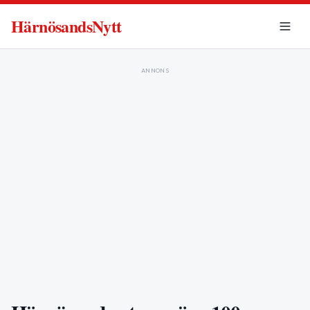
HärnösandsNytt
ANNONS