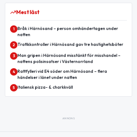
Mest läst
Bråk i Härnösand – person omhändertagen under
1
natten
Trafikkontroller i Härnösand gav tre hastighetsböter
2
Man gripen i Härnösand misstänkt för misshandel –
3
nattens polisinsatser i Västernorrland
Rattfylleri vid E4 söder om Härnösand – flera
4
händelser i länet under natten
Italiensk pizza- & charkkväll
5
ANNONS