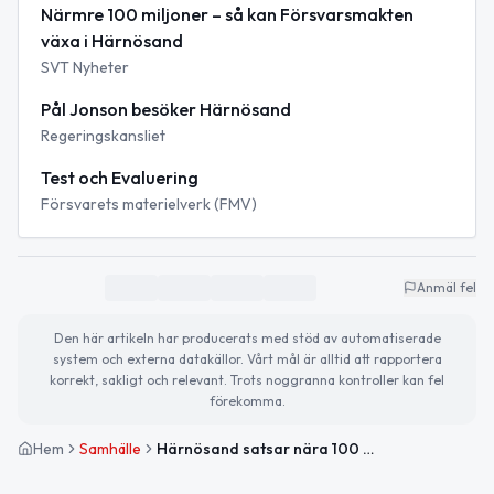
Närmre 100 miljoner – så kan Försvarsmakten
växa i Härnösand
SVT Nyheter
Pål Jonson besöker Härnösand
Regeringskansliet
Test och Evaluering
Försvarets materielverk (FMV)
Anmäl fel
Den här artikeln har producerats med stöd av automatiserade
system och externa datakällor. Vårt mål är alltid att rapportera
korrekt, sakligt och relevant. Trots noggranna kontroller kan fel
förekomma.
Hem
Samhälle
Härnösand satsar nära 100 miljoner på hamn för försvar och övningar