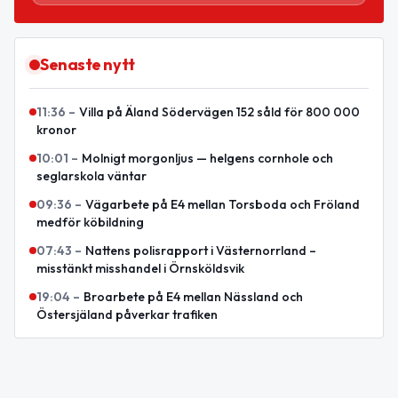
Senaste nytt
11:36
–
Villa på Äland Södervägen 152 såld för 800 000
kronor
10:01
–
Molnigt morgonljus — helgens cornhole och
seglarskola väntar
09:36
–
Vägarbete på E4 mellan Torsboda och Fröland
medför köbildning
07:43
–
Nattens polisrapport i Västernorrland –
misstänkt misshandel i Örnsköldsvik
19:04
–
Broarbete på E4 mellan Nässland och
Östersjäland påverkar trafiken