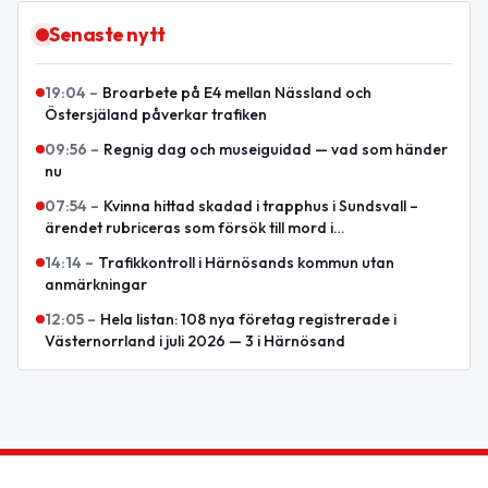
Senaste nytt
19:04
–
Broarbete på E4 mellan Nässland och
Östersjäland påverkar trafiken
09:56
–
Regnig dag och museiguidad — vad som händer
nu
07:54
–
Kvinna hittad skadad i trapphus i Sundsvall –
ärendet rubriceras som försök till mord i
Västernorrlands län
14:14
–
Trafikkontroll i Härnösands kommun utan
anmärkningar
12:05
–
Hela listan: 108 nya företag registrerade i
Västernorrland i juli 2026 — 3 i Härnösand