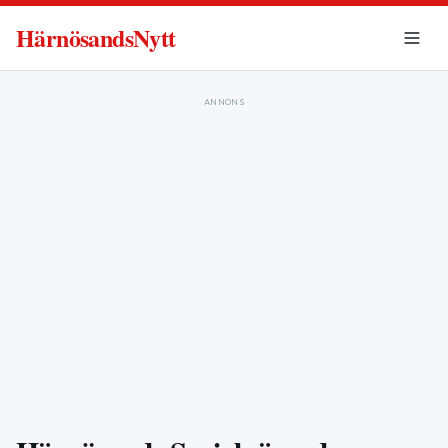
HärnösandsNytt
ANNONS