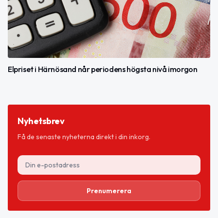
Elpriset i Härnösand når periodens högsta nivå imorgon
Nyhetsbrev
Få de senaste nyheterna direkt i din inkorg.
Prenumerera