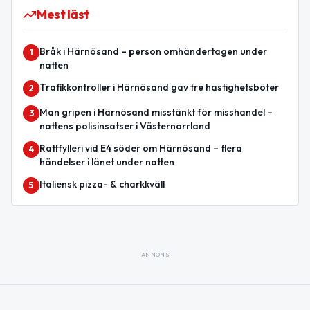
Mest läst
Bråk i Härnösand – person omhändertagen under
1
natten
Trafikkontroller i Härnösand gav tre hastighetsböter
2
Man gripen i Härnösand misstänkt för misshandel –
3
nattens polisinsatser i Västernorrland
Rattfylleri vid E4 söder om Härnösand – flera
4
händelser i länet under natten
Italiensk pizza- & charkkväll
5
ANNONS