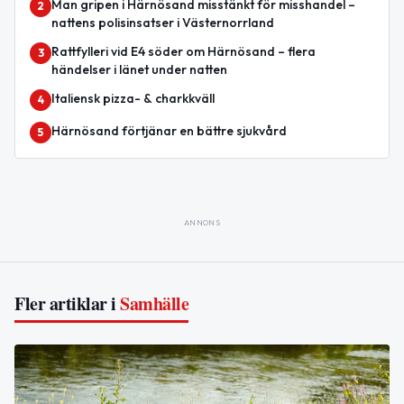
Man gripen i Härnösand misstänkt för misshandel –
2
nattens polisinsatser i Västernorrland
Rattfylleri vid E4 söder om Härnösand – flera
3
händelser i länet under natten
Italiensk pizza- & charkkväll
4
Härnösand förtjänar en bättre sjukvård
5
ANNONS
Fler artiklar i
Samhälle