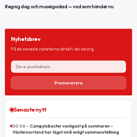
Regnig dag och museiguidad — vad som händer nu
Nyhetsbrev
Få de senaste nyheterna direkt i din inkorg.
Prenumerera
Senaste nytt
20:06
–
Campylobacter vanligast på sommaren –
Västernorrland har lägst nivå enligt sammanställning