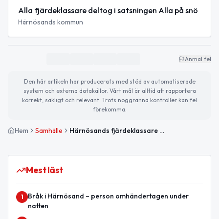
Alla fjärdeklassare deltog i satsningen Alla på snö
Härnösands kommun
Anmäl fel
Den här artikeln har producerats med stöd av automatiserade
system och externa datakällor. Vårt mål är alltid att rapportera
korrekt, sakligt och relevant. Trots noggranna kontroller kan fel
förekomma.
Hem
Samhälle
Härnösands fjärdeklassare provar vintersport i satsningen Alla på snö
Mest läst
Bråk i Härnösand – person omhändertagen under
1
natten