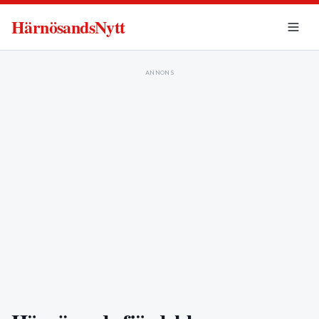
HärnösandsNytt
ANNONS