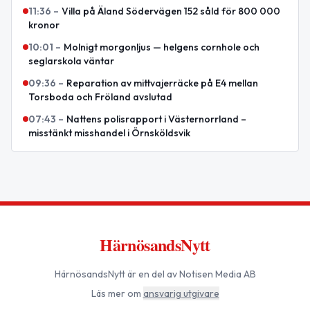
11:36
–
Villa på Äland Södervägen 152 såld för 800 000
kronor
10:01
–
Molnigt morgonljus — helgens cornhole och
seglarskola väntar
09:36
–
Reparation av mittvajerräcke på E4 mellan
Torsboda och Fröland avslutad
07:43
–
Nattens polisrapport i Västernorrland –
misstänkt misshandel i Örnsköldsvik
HärnösandsNytt
HärnösandsNytt
är en del av Notisen Media AB
Läs mer om
ansvarig utgivare