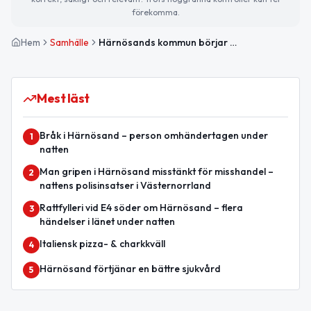
förekomma.
Hem
Samhälle
Härnösands kommun börjar skicka fakturor digitalt från 2026
Mest läst
Bråk i Härnösand – person omhändertagen under
1
natten
Man gripen i Härnösand misstänkt för misshandel –
2
nattens polisinsatser i Västernorrland
Rattfylleri vid E4 söder om Härnösand – flera
3
händelser i länet under natten
Italiensk pizza- & charkkväll
4
Härnösand förtjänar en bättre sjukvård
5