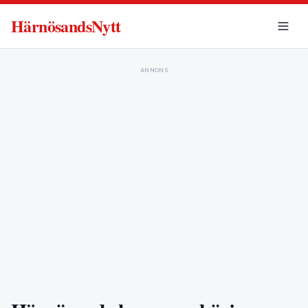
HärnösandsNytt
ANNONS