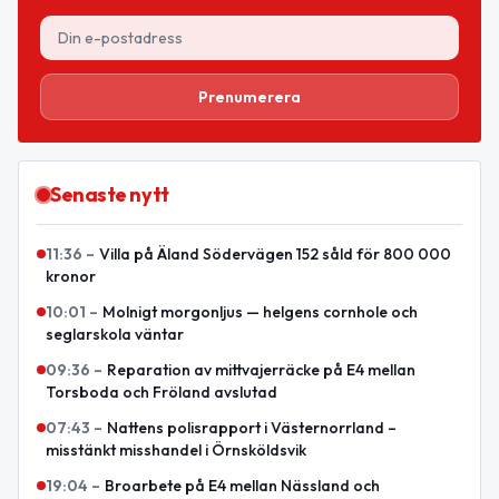
Prenumerera
Senaste nytt
11:36
–
Villa på Äland Södervägen 152 såld för 800 000
kronor
10:01
–
Molnigt morgonljus — helgens cornhole och
seglarskola väntar
09:36
–
Reparation av mittvajerräcke på E4 mellan
Torsboda och Fröland avslutad
07:43
–
Nattens polisrapport i Västernorrland –
misstänkt misshandel i Örnsköldsvik
19:04
–
Broarbete på E4 mellan Nässland och