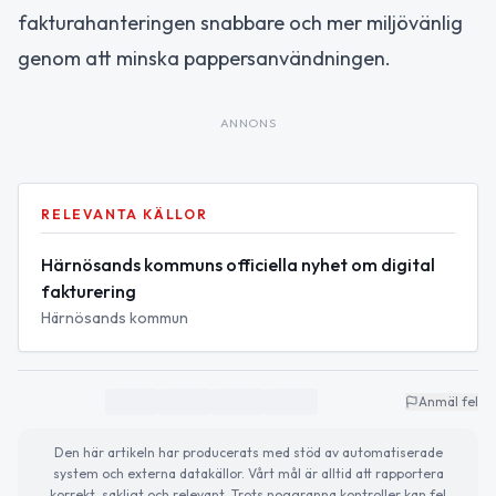
fakturahanteringen snabbare och mer miljövänlig
genom att minska pappersanvändningen.
ANNONS
RELEVANTA KÄLLOR
Härnösands kommuns officiella nyhet om digital
fakturering
Härnösands kommun
Anmäl fel
Den här artikeln har producerats med stöd av automatiserade
system och externa datakällor. Vårt mål är alltid att rapportera
korrekt, sakligt och relevant. Trots noggranna kontroller kan fel