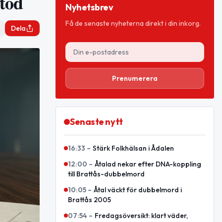
töd
Nyhetsbrev
Få de senaste nyheterna direkt i din inkorg.
Dela
Prenumerera
Senaste nytt
16:33
–
Stärk Folkhälsan i Ådalen
12:00
–
Åtalad nekar efter DNA-koppling
till Brattås-dubbelmord
10:05
–
Åtal väckt för dubbelmord i
Brattås 2005
07:54
–
Fredagsöversikt: klart väder,