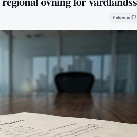
regional övning för värdlandss
Felanmäl