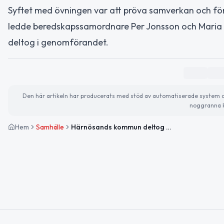
Syftet med övningen var att pröva samverkan och fö
ledde beredskapssamordnare Per Jonsson och Maria
deltog i genomförandet.
Den här artikeln har producerats med stöd av automatiserade system och 
noggranna k
Hem
Samhälle
Härnösands kommun deltog i regional övning för värdlandsstöd