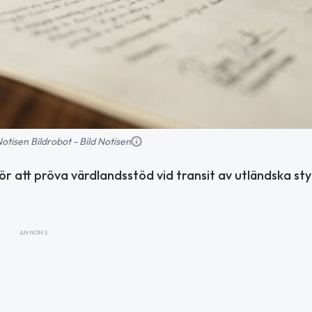
 Notisen Bildrobot - Bild Notisen
r att pröva värdlandsstöd vid transit av utländska st
ANNONS