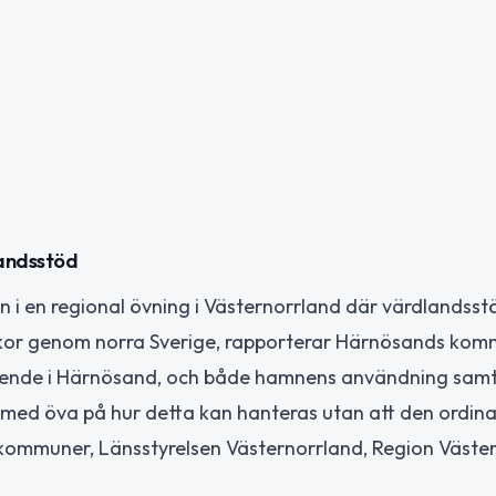
landsstöd
i en regional övning i Västernorrland där värdlandsst
yrkor genom norra Sverige, rapporterar Härnösands kom
 boende i Härnösand, och både hamnens användning samt
d öva på hur detta kan hanteras utan att den ordina
 kommuner, Länsstyrelsen Västernorrland, Region Väste