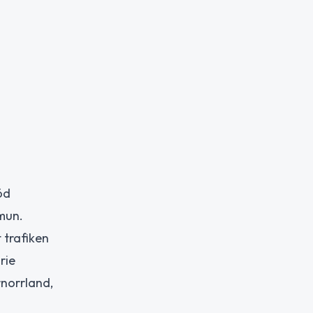
öd
mun.
 trafiken
rie
rnorrland,