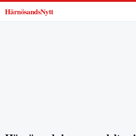
HärnösandsNytt