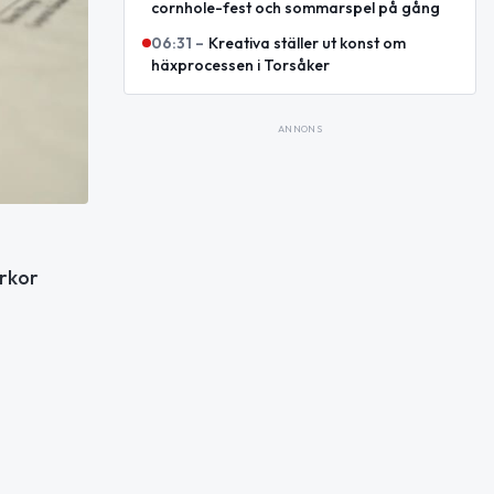
cornhole-fest och sommarspel på gång
06:31
–
Kreativa ställer ut konst om
häxprocessen i Torsåker
ANNONS
yrkor