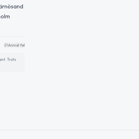
Härnösand
holm
Anmäl fel
ant. Trots