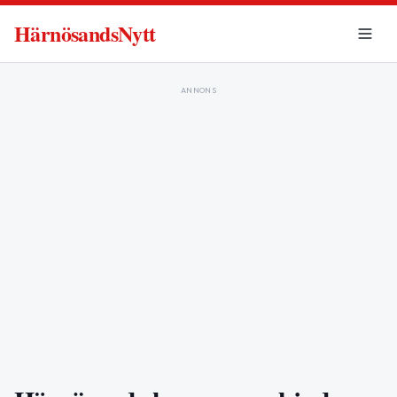
HärnösandsNytt
ANNONS