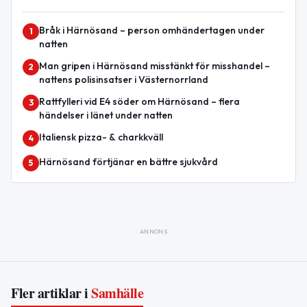
Bråk i Härnösand – person omhändertagen under
1
natten
Man gripen i Härnösand misstänkt för misshandel –
2
nattens polisinsatser i Västernorrland
Rattfylleri vid E4 söder om Härnösand – flera
3
händelser i länet under natten
Italiensk pizza- & charkkväll
4
Härnösand förtjänar en bättre sjukvård
5
ANNONS
Fler artiklar i
Samhälle