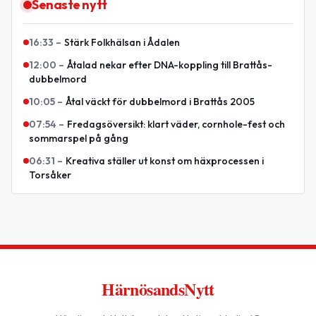
Senaste nytt
16:33
–
Stärk Folkhälsan i Ådalen
12:00
–
Åtalad nekar efter DNA-koppling till Brattås-
dubbelmord
10:05
–
Åtal väckt för dubbelmord i Brattås 2005
07:54
–
Fredagsöversikt: klart väder, cornhole-fest och
sommarspel på gång
06:31
–
Kreativa ställer ut konst om häxprocessen i
Torsåker
HärnösandsNytt