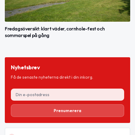
Fredagsöversikt: klart väder, cornhole-fest och
sommarspel på gång
Nyhetsbrev
Få de senaste nyheterna direkt i din inkorg.
Prenumerera