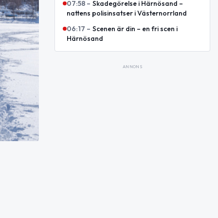
07:58
–
Skadegörelse i Härnösand –
nattens polisinsatser i Västernorrland
06:17
–
Scenen är din – en fri scen i
Härnösand
ANNONS