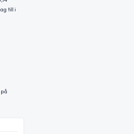
 till i
l på