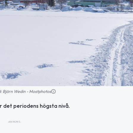
ild: Björn Wedin - Mostphotos
år det periodens högsta nivå.
ANNONS