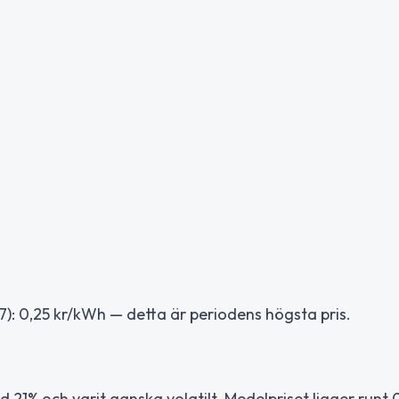
): 0,25 kr/kWh — detta är periodens högsta pris.
21% och varit ganska volatilt. Medelpriset ligger runt 0