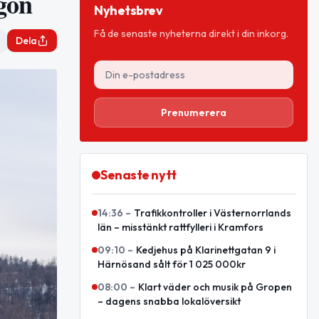
rgon
Nyhetsbrev
Få de senaste nyheterna direkt i din inkorg.
Dela
Prenumerera
Senaste nytt
14:36
–
Trafikkontroller i Västernorrlands
län – misstänkt rattfylleri i Kramfors
09:10
–
Kedjehus på Klarinettgatan 9 i
Härnösand sålt för 1 025 000kr
08:00
–
Klart väder och musik på Gropen
– dagens snabba lokalöversikt