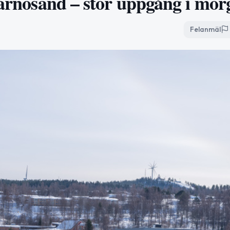
 Härnösand – stor uppgång i mo
Felanmäl