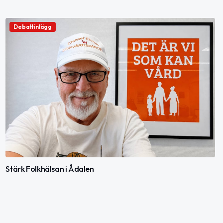
Debattinlägg
Stärk Folkhälsan i Ådalen