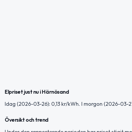
Elpriset just nu i Härnösand
Idag (2026-03-26): 0,13 kr/kWh. I morgon (2026-03-27
Översikt och trend
Under den rapporterade perioden har priset stigit med 