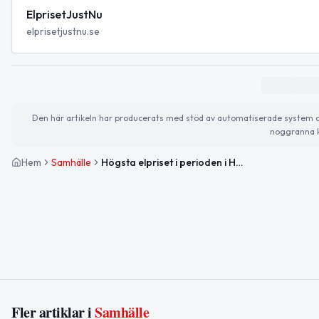
ElprisetJustNu
elprisetjustnu.se
Den här artikeln har producerats med stöd av automatiserade system och 
noggranna k
Hem
Samhälle
Högsta elpriset i perioden i Härnösand – stor uppgång i morgon
Fler artiklar i
Samhälle