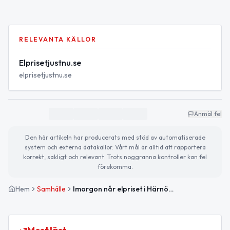
RELEVANTA KÄLLOR
Elprisetjustnu.se
elprisetjustnu.se
Anmäl fel
Den här artikeln har producerats med stöd av automatiserade
system och externa datakällor. Vårt mål är alltid att rapportera
korrekt, sakligt och relevant. Trots noggranna kontroller kan fel
förekomma.
Hem
Samhälle
Imorgon når elpriset i Härnösand periodens högsta nivå