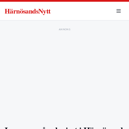
HärnösandsNytt
ANNONS