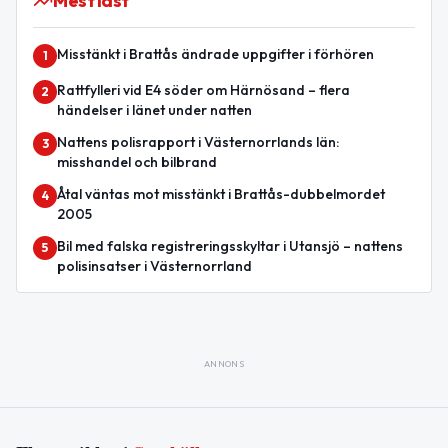
Mest läst
Misstänkt i Brattås ändrade uppgifter i förhören
1
Rattfylleri vid E4 söder om Härnösand – flera
2
händelser i länet under natten
Nattens polisrapport i Västernorrlands län:
3
misshandel och bilbrand
Åtal väntas mot misstänkt i Brattås-dubbelmordet
4
2005
Bil med falska registreringsskyltar i Utansjö – nattens
5
polisinsatser i Västernorrland
ANNONS