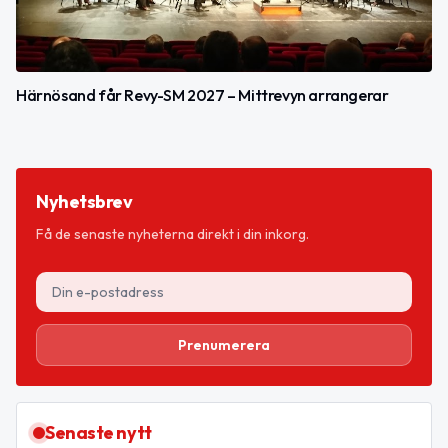
Härnösand får Revy-SM 2027 – Mittrevyn arrangerar
Nyhetsbrev
Få de senaste nyheterna direkt i din inkorg.
Prenumerera
Senaste nytt