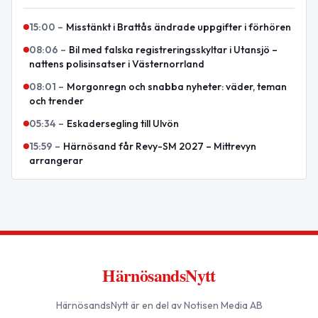
15:00
–
Misstänkt i Brattås ändrade uppgifter i förhören
08:06
–
Bil med falska registreringsskyltar i Utansjö –
nattens polisinsatser i Västernorrland
08:01
–
Morgonregn och snabba nyheter: väder, teman
och trender
05:34
–
Eskadersegling till Ulvön
15:59
–
Härnösand får Revy-SM 2027 – Mittrevyn
arrangerar
HärnösandsNytt
HärnösandsNytt
är en del av Notisen Media AB