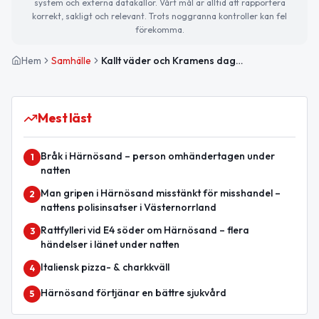
system och externa datakällor. Vårt mål är alltid att rapportera
korrekt, sakligt och relevant. Trots noggranna kontroller kan fel
förekomma.
Hem
Samhälle
Kallt väder och Kramens dag – planera för kommande evenemang i Härnösand
Mest läst
Bråk i Härnösand – person omhändertagen under
1
natten
Man gripen i Härnösand misstänkt för misshandel –
2
nattens polisinsatser i Västernorrland
Rattfylleri vid E4 söder om Härnösand – flera
3
händelser i länet under natten
Italiensk pizza- & charkkväll
4
Härnösand förtjänar en bättre sjukvård
5