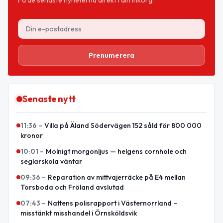
Prenumerera
Senaste nytt
11:36
–
Villa på Äland Södervägen 152 såld för 800 000
kronor
10:01
–
Molnigt morgonljus — helgens cornhole och
seglarskola väntar
09:36
–
Reparation av mittvajerräcke på E4 mellan
Torsboda och Fröland avslutad
07:43
–
Nattens polisrapport i Västernorrland –
misstänkt misshandel i Örnsköldsvik