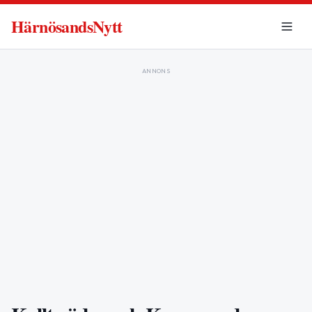
HärnösandsNytt
ANNONS