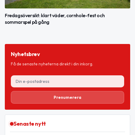
Fredagsöversikt: klart väder, cornhole-fest och
sommarspel på gång
Nyhetsbrev
Få de senaste nyheterna direkt i din inkorg.
Prenumerera
Senaste nytt