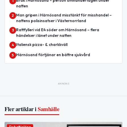
Bråk i Härnösand – person omhändertagen under
1
natten
Man gripen i Härnösand misstänkt för misshandel –
2
nattens polisinsatser i Västernorrland
Rattfylleri vid E4 söder om Härnösand – flera
3
händelser i länet under natten
Italiensk pizza- & charkkväll
4
Härnösand förtjänar en bättre sjukvård
5
ANNONS
Fler artiklar i
Samhälle
Debattinlägg