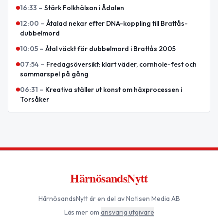
16:33
–
Stärk Folkhälsan i Ådalen
12:00
–
Åtalad nekar efter DNA-koppling till Brattås-
dubbelmord
10:05
–
Åtal väckt för dubbelmord i Brattås 2005
07:54
–
Fredagsöversikt: klart väder, cornhole-fest och
sommarspel på gång
06:31
–
Kreativa ställer ut konst om häxprocessen i
Torsåker
HärnösandsNytt
HärnösandsNytt
är en del av Notisen Media AB
Läs mer om
ansvarig utgivare