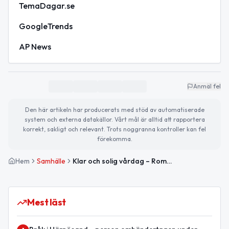
TemaDagar.se
GoogleTrends
AP News
Anmäl fel
Den här artikeln har producerats med stöd av automatiserade
system och externa datakällor. Vårt mål är alltid att rapportera
korrekt, sakligt och relevant. Trots noggranna kontroller kan fel
förekomma.
Hem
Samhälle
Klar och solig vårdag – Romernas internationella dag uppmärksammas
Mest läst