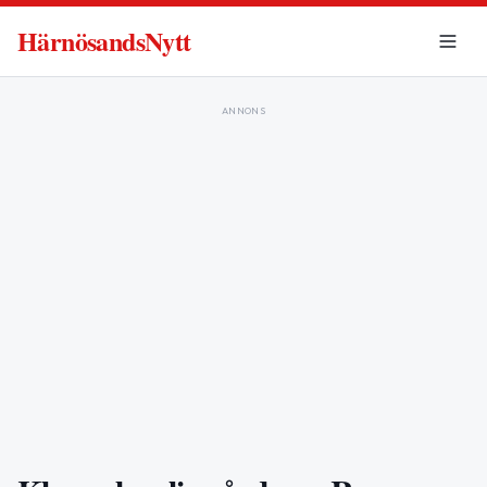
HärnösandsNytt
ANNONS