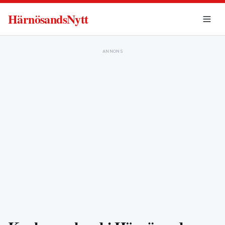
HärnösandsNytt
ANNONS