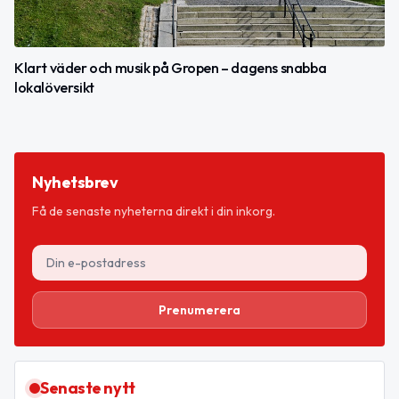
Klart väder och musik på Gropen – dagens snabba
lokalöversikt
Nyhetsbrev
Få de senaste nyheterna direkt i din inkorg.
Prenumerera
Senaste nytt