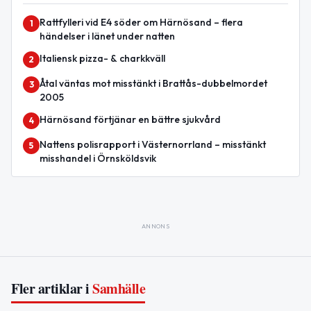
Rattfylleri vid E4 söder om Härnösand – flera
1
händelser i länet under natten
Italiensk pizza- & charkkväll
2
Åtal väntas mot misstänkt i Brattås-dubbelmordet
3
2005
Härnösand förtjänar en bättre sjukvård
4
Nattens polisrapport i Västernorrland – misstänkt
5
misshandel i Örnsköldsvik
ANNONS
Fler artiklar i
Samhälle