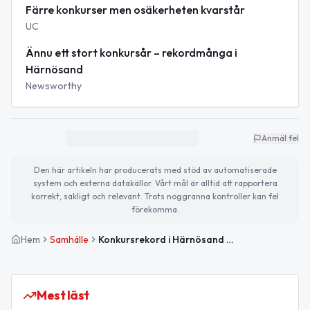
Färre konkurser men osäkerheten kvarstår
UC
Ännu ett stort konkursår – rekordmånga i
Härnösand
Newsworthy
Anmäl fel
Den här artikeln har producerats med stöd av automatiserade
system och externa datakällor. Vårt mål är alltid att rapportera
korrekt, sakligt och relevant. Trots noggranna kontroller kan fel
förekomma.
Hem
Samhälle
Konkursrekord i Härnösand under 2025 oroar lokalt näringsliv
Mest läst