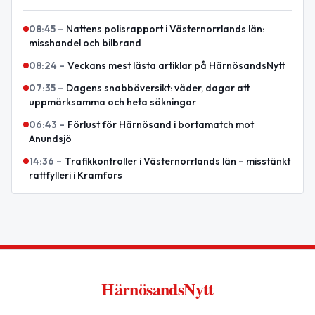
08:45
–
Nattens polisrapport i Västernorrlands län:
misshandel och bilbrand
08:24
–
Veckans mest lästa artiklar på HärnösandsNytt
07:35
–
Dagens snabböversikt: väder, dagar att
uppmärksamma och heta sökningar
06:43
–
Förlust för Härnösand i bortamatch mot
Anundsjö
14:36
–
Trafikkontroller i Västernorrlands län – misstänkt
rattfylleri i Kramfors
HärnösandsNytt