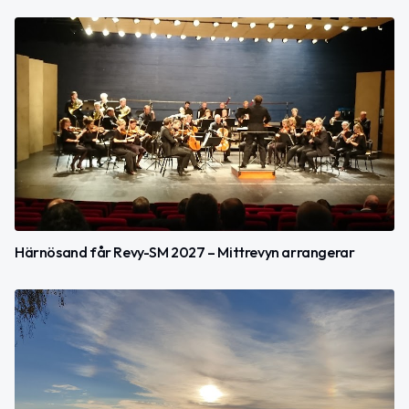
Härnösand får Revy-SM 2027 – Mittrevyn arrangerar