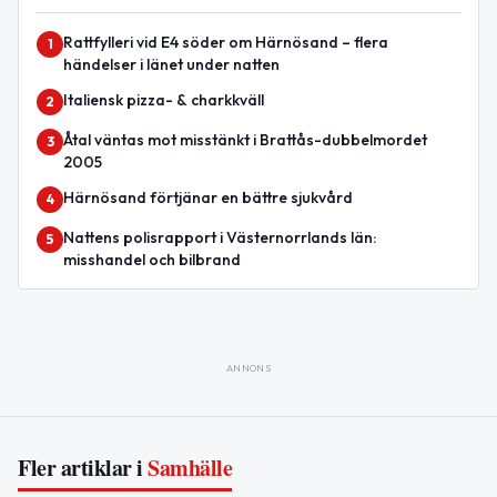
Rattfylleri vid E4 söder om Härnösand – flera
1
händelser i länet under natten
Italiensk pizza- & charkkväll
2
Åtal väntas mot misstänkt i Brattås-dubbelmordet
3
2005
Härnösand förtjänar en bättre sjukvård
4
Nattens polisrapport i Västernorrlands län:
5
misshandel och bilbrand
ANNONS
Fler artiklar i
Samhälle