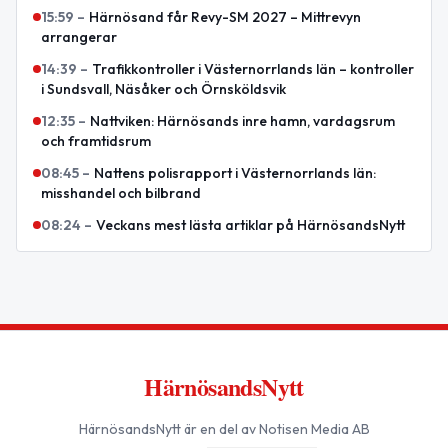
15:59
–
Härnösand får Revy-SM 2027 – Mittrevyn
arrangerar
14:39
–
Trafikkontroller i Västernorrlands län – kontroller
i Sundsvall, Näsåker och Örnsköldsvik
12:35
–
Nattviken: Härnösands inre hamn, vardagsrum
och framtidsrum
08:45
–
Nattens polisrapport i Västernorrlands län:
misshandel och bilbrand
08:24
–
Veckans mest lästa artiklar på HärnösandsNytt
HärnösandsNytt
HärnösandsNytt
är en del av Notisen Media AB