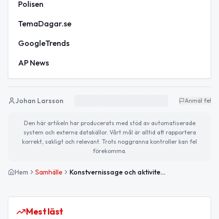
Polisen
TemaDagar.se
GoogleTrends
AP News
Johan Larsson
Anmäl fel
Den här artikeln har producerats med stöd av automatiserade
system och externa datakällor. Vårt mål är alltid att rapportera
korrekt, sakligt och relevant. Trots noggranna kontroller kan fel
förekomma.
Hem
Samhälle
Konstvernissage och aktiviteter för alla åldrar idag
Mest läst