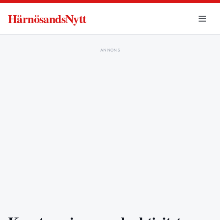
HärnösandsNytt
ANNONS