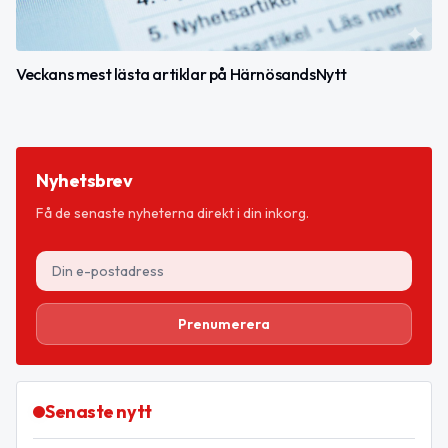
Veckans mest lästa artiklar på HärnösandsNytt
Nyhetsbrev
Få de senaste nyheterna direkt i din inkorg.
Prenumerera
Senaste nytt