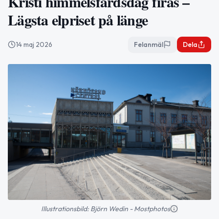
Kristi himmelsfärdsdag firas –
Lägsta elpriset på länge
14 maj 2026
Felanmäl
Dela
Illustrationsbild: Björn Wedin - Mostphotos