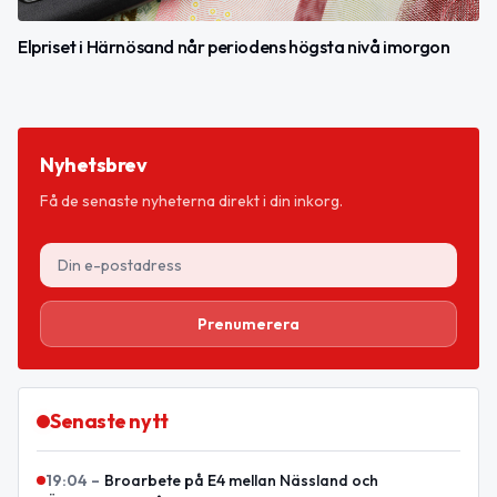
Elpriset i Härnösand når periodens högsta nivå imorgon
Nyhetsbrev
Få de senaste nyheterna direkt i din inkorg.
Prenumerera
Senaste nytt
19:04
–
Broarbete på E4 mellan Nässland och