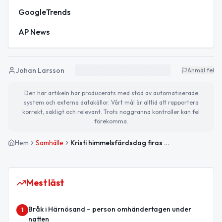
GoogleTrends
AP News
Johan Larsson
Anmäl fel
Den här artikeln har producerats med stöd av automatiserade
system och externa datakällor. Vårt mål är alltid att rapportera
korrekt, sakligt och relevant. Trots noggranna kontroller kan fel
förekomma.
Hem
Samhälle
Kristi himmelsfärdsdag firas – Lägsta elpriset på länge
Mest läst
Bråk i Härnösand – person omhändertagen under
1
natten