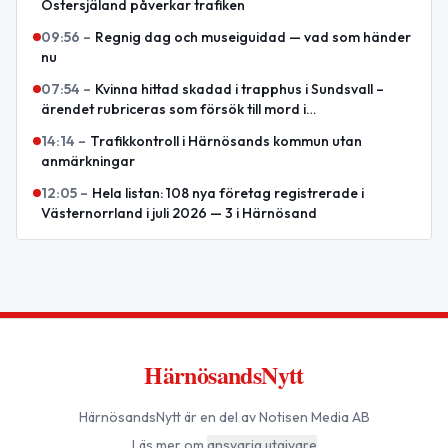
Östersjäland påverkar trafiken
09:56
–
Regnig dag och museiguidad — vad som händer
nu
07:54
–
Kvinna hittad skadad i trapphus i Sundsvall –
ärendet rubriceras som försök till mord i
Västernorrlands län
14:14
–
Trafikkontroll i Härnösands kommun utan
anmärkningar
12:05
–
Hela listan: 108 nya företag registrerade i
Västernorrland i juli 2026 — 3 i Härnösand
HärnösandsNytt
HärnösandsNytt
är en del av Notisen Media AB
Läs mer om
ansvarig utgivare