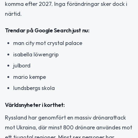
komma efter 2027. Inga förändringar sker dock i
närtid.
Trendar på Google Search just nu:
man city mot crystal palace
isabella löwengrip
julbord
mario kempe
lundsbergs skola
Världsnyheter i korthet:
Ryssland har genomfört en massiv drönarattack
mot Ukraina, där minst 800 drönare användes mot
ett tjugotal regioner. Minst sex personer har