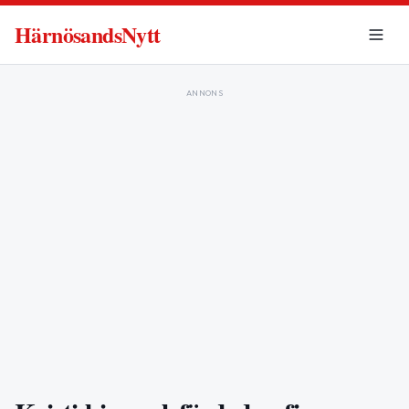
HärnösandsNytt
ANNONS