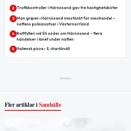
Trafikkontroller i Härnösand gav tre hastighetsböter
2
Man gripen i Härnösand misstänkt för misshandel –
3
nattens polisinsatser i Västernorrland
Rattfylleri vid E4 söder om Härnösand – flera
4
händelser i länet under natten
Italiensk pizza- & charkkväll
5
ANNONS
Fler artiklar i
Samhälle