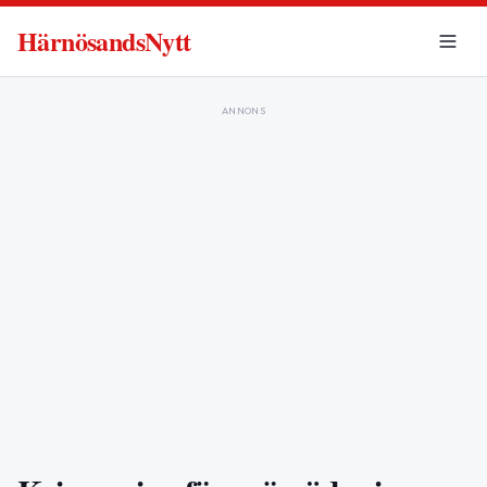
HärnösandsNytt
ANNONS