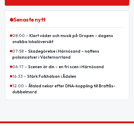
Senaste nytt
08:00
–
Klart väder och musik på Gropen – dagens
snabba lokalöversikt
07:58
–
Skadegörelse i Härnösand – nattens
polisinsatser i Västernorrland
06:17
–
Scenen är din – en fri scen i Härnösand
16:33
–
Stärk Folkhälsan i Ådalen
12:00
–
Åtalad nekar efter DNA-koppling till Brattås-
dubbelmord