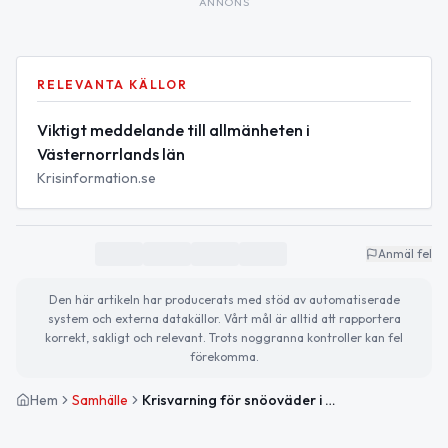
ANNONS
RELEVANTA KÄLLOR
Viktigt meddelande till allmänheten i
Västernorrlands län
Krisinformation.se
Anmäl fel
Den här artikeln har producerats med stöd av automatiserade
system och externa datakällor. Vårt mål är alltid att rapportera
korrekt, sakligt och relevant. Trots noggranna kontroller kan fel
förekomma.
Hem
Samhälle
Krisvarning för snöoväder i Västernorrlands län – undvik trafik