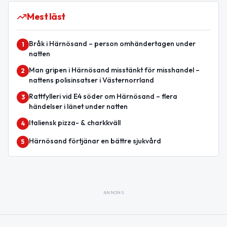
Mest läst
Bråk i Härnösand – person omhändertagen under
1
natten
Man gripen i Härnösand misstänkt för misshandel –
2
nattens polisinsatser i Västernorrland
Rattfylleri vid E4 söder om Härnösand – flera
3
händelser i länet under natten
Italiensk pizza- & charkkväll
4
Härnösand förtjänar en bättre sjukvård
5
ANNONS