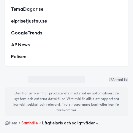
TemaDagar.se
elprisetjustnu.se
GoogleTrends
AP News
Polisen
Anmäl fel
Den här artikeln har producerats med stöd av automatiserade
system och externa datakällor. Vårt mål är alltid att rapportera
korrekt, sakligt och relevant. Trots noggranna kontroller kan fel
förekomma.
Hem
Samhälle
Lågt elpris och soligt väder – så ser dagen ut