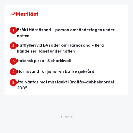
Mest läst
Bråk i Härnösand – person omhändertagen under
1
natten
Rattfylleri vid E4 söder om Härnösand – flera
2
händelser i länet under natten
Italiensk pizza- & charkkväll
3
Härnösand förtjänar en bättre sjukvård
4
Åtal väntas mot misstänkt i Brattås-dubbelmordet
5
2005
ANNONS