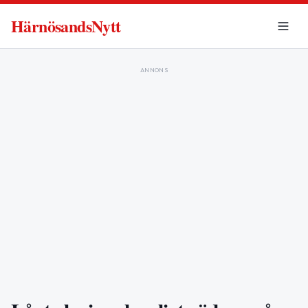
HärnösandsNytt
ANNONS