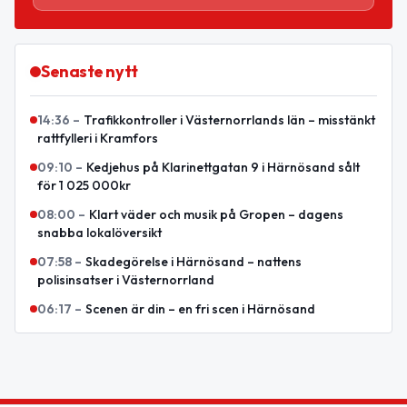
Senaste nytt
14:36
–
Trafikkontroller i Västernorrlands län – misstänkt
rattfylleri i Kramfors
09:10
–
Kedjehus på Klarinettgatan 9 i Härnösand sålt
för 1 025 000kr
08:00
–
Klart väder och musik på Gropen – dagens
snabba lokalöversikt
07:58
–
Skadegörelse i Härnösand – nattens
polisinsatser i Västernorrland
06:17
–
Scenen är din – en fri scen i Härnösand