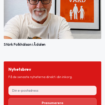
Stärk Folkhälsan i Ådalen
Nyhetsbrev
Få de senaste nyheterna direkt i din inkorg.
Prenumerera