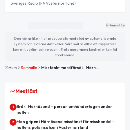
Sveriges Radio (P4 Västernorrland)
Anmäl fel
Den här artikeln har producerats med stöd av automatiserade
system och externa datakällor. Vårt mål är alltid att rapportera
korrekt, sakligt och relevant. Trots noggranna kontroller kan fel
förekomma.
Hem
Samhälle
Misstänkt mordförsök i Härnösand – barn misstänks ha skadat syskon
Mest läst
Bråk i Härnösand – person omhändertagen under
1
natten
Man gripen i Härnösand misstänkt för misshandel –
2
nattens polisinsatser i Västernorrland