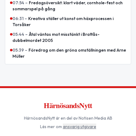
07:54
–
Fredagsöversikt: klart väder, cornhole-fest och
sommarspel på gång
06:31
–
Kreativa ställer ut konst om häxprocessen i
Torsåker
05:44
–
Åtal väntas mot misstänkt i Brattås-
dubbelmordet 2005
05:39
–
Föredrag om den gröna omställningen med Arne
Müller
HärnösandsNytt
HärnösandsNytt
är en del av Notisen Media AB
Läs mer om
ansvarig utgivare