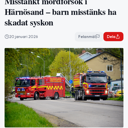
Misstänkt mordförsök i
Härnösand – barn misstänks ha
skadat syskon
20 januari 2026
Felanmäl
Dela