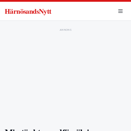
HärnösandsNytt
ANNONS