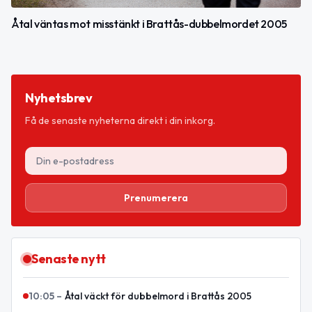
Åtal väntas mot misstänkt i Brattås-dubbelmordet 2005
Nyhetsbrev
Få de senaste nyheterna direkt i din inkorg.
Prenumerera
Senaste nytt
10:05
–
Åtal väckt för dubbelmord i Brattås 2005