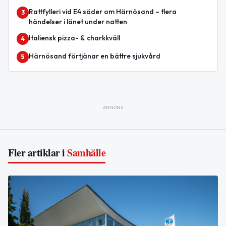
Rattfylleri vid E4 söder om Härnösand – flera
3
händelser i länet under natten
Italiensk pizza- & charkkväll
4
Härnösand förtjänar en bättre sjukvård
5
ANNONS
Fler artiklar i
Samhälle