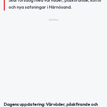
Skärtorsdag med vårväder, påskfirande, kultur
och nya satsningar i Härnösand.
ANNONS
Dagens uppdatering: Vårväder, påskfirande och