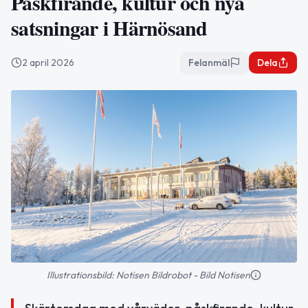
Påskfirande, kultur och nya
satsningar i Härnösand
2 april 2026
Felanmäl
Dela
Illustrationsbild: Notisen Bildrobot - Bild Notisen