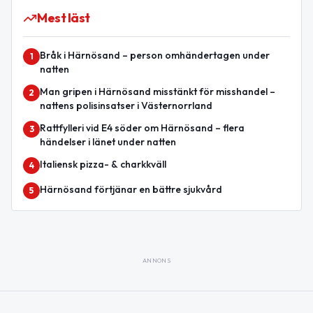
Mest läst
Bråk i Härnösand – person omhändertagen under
1
natten
Man gripen i Härnösand misstänkt för misshandel –
2
nattens polisinsatser i Västernorrland
Rattfylleri vid E4 söder om Härnösand – flera
3
händelser i länet under natten
Italiensk pizza- & charkkväll
4
Härnösand förtjänar en bättre sjukvård
5
ANNONS