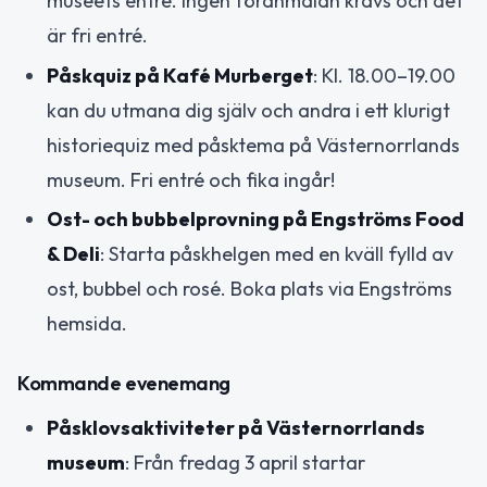
museets entré. Ingen föranmälan krävs och det
är fri entré.
Påskquiz på Kafé Murberget
: Kl. 18.00–19.00
kan du utmana dig själv och andra i ett klurigt
historiequiz med påsktema på Västernorrlands
museum. Fri entré och fika ingår!
Ost- och bubbelprovning på Engströms Food
& Deli
: Starta påskhelgen med en kväll fylld av
ost, bubbel och rosé. Boka plats via Engströms
hemsida.
Kommande evenemang
Påsklovsaktiviteter på Västernorrlands
museum
: Från fredag 3 april startar