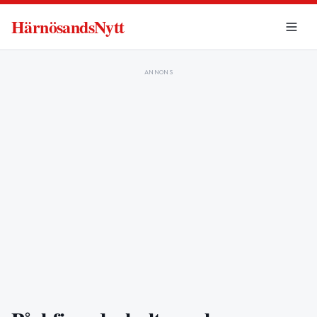
HärnösandsNytt
ANNONS