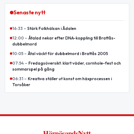
Senaste nytt
16:33
–
Stärk Folkhälsan i Ådalen
12:00
–
Åtalad nekar efter DNA-koppling till Brattås-
dubbelmord
10:05
–
Åtal väckt för dubbelmord i Brattås 2005
07:54
–
Fredagsöversikt: klart väder, cornhole-fest och
sommarspel på gång
06:31
–
Kreativa ställer ut konst om häxprocessen i
Torsåker
HärnösandsNytt