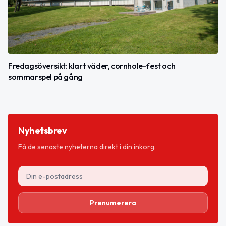
Fredagsöversikt: klart väder, cornhole-fest och
sommarspel på gång
Nyhetsbrev
Få de senaste nyheterna direkt i din inkorg.
Prenumerera