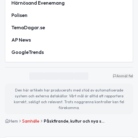
Härnösand Evenemang
Polisen
TemaDagar.se
AP News
GoogleTrends
Anmäl fel
Den här artikeln har producerats med stöd av automatiserade
system och externa datakällor. Vårt mål är alltid att rapportera
korrekt, sakligt och relevant. Trots noggranna kontroller kan fel
förekomma.
Hem
Samhälle
Påskfirande, kultur och nya satsningar i Härnösand