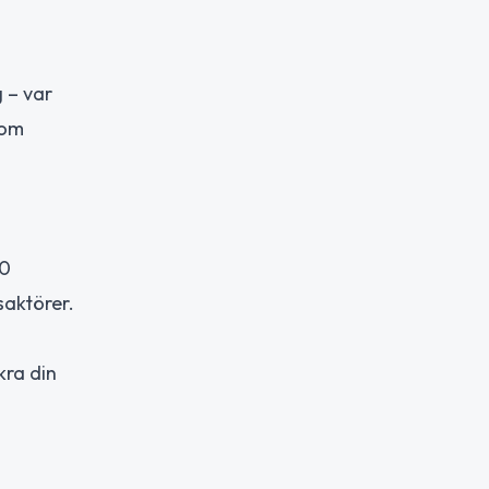
 – var
som
00
saktörer.
kra din