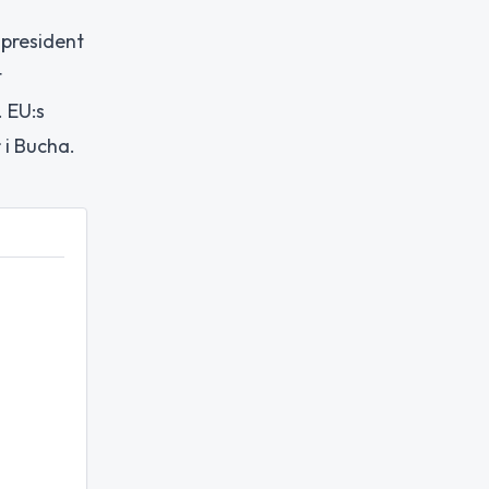
 president
t
 EU:s
 i Bucha.