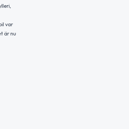
leri,
il var
t är nu