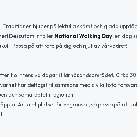
l. Traditionen bjuder på lekfulla skämt och glada upptåg
ner! Dessutom infaller
National Walking Day
, en dag 
kull. Passa på att röra på dig och njut av vårvädret!
efter tio intensiva dagar i Härnösandsområdet. Cirka 3
rnet har deltagit tillsammans med civila totalförsvar
apen och samarbetet i regionen.
släppta. Antalet platser är begränsat, så passa på att sä
t.