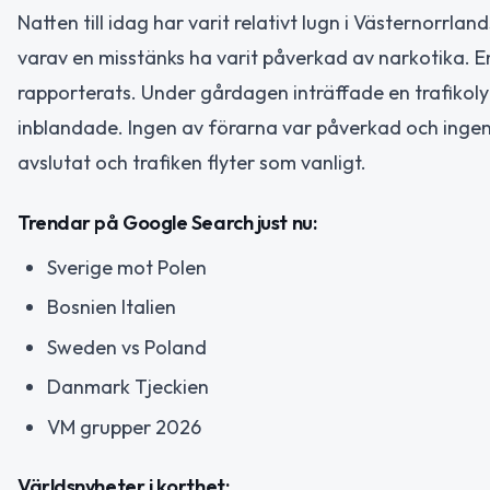
Natten till idag har varit relativt lugn i Västernorrla
varav en misstänks ha varit påverkad av narkotika. E
rapporterats. Under gårdagen inträffade en trafikoly
inblandade. Ingen av förarna var påverkad och ingen
avslutat och trafiken flyter som vanligt.
Trendar på Google Search just nu:
Sverige mot Polen
Bosnien Italien
Sweden vs Poland
Danmark Tjeckien
VM grupper 2026
Världsnyheter i korthet: