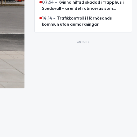
07:54
–
Kvinna hittad skadad i trapphus i
Sundsvall – ärendet rubriceras som
försök till mord i Västernorrlands län
14:14
–
Trafikkontroll i Härnösands
kommun utan anmärkningar
ANNONS