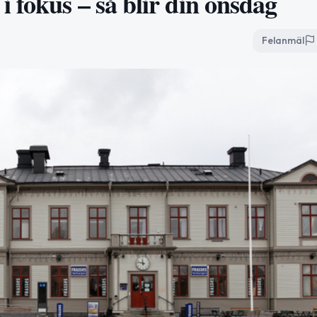
 fokus – så blir din onsdag
Felanmäl