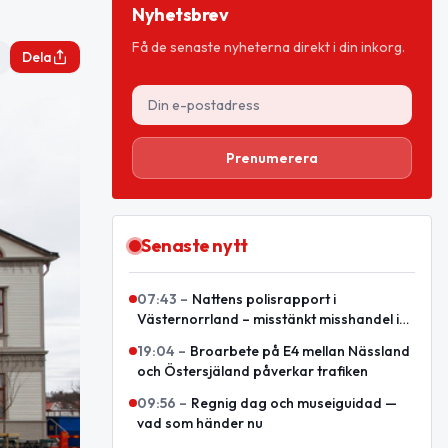
Nyhetsbrev
Få de senaste nyheterna direkt i din inkorg.
Dela
Prenumerera
Senaste nytt
07:43
–
Nattens polisrapport i
Västernorrland – misstänkt misshandel i
Örnsköldsvik
19:04
–
Broarbete på E4 mellan Nässland
och Östersjäland påverkar trafiken
09:56
–
Regnig dag och museiguidad —
vad som händer nu