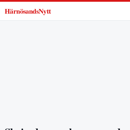
HärnösandsNytt