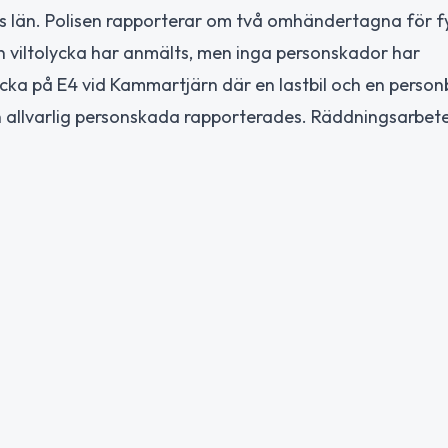
nds län. Polisen rapporterar om två omhändertagna för fyl
n viltolycka har anmälts, men inga personskador har
cka på E4 vid Kammartjärn där en lastbil och en personb
 allvarlig personskada rapporterades. Räddningsarbete