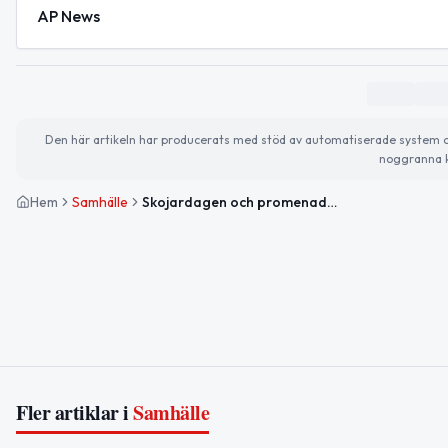
AP News
Den här artikeln har producerats med stöd av automatiserade system och 
noggranna k
Hem
Samhälle
Skojardagen och promenader i fokus – så blir din onsdag
Fler artiklar i
Samhälle