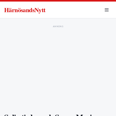
HärnösandsNytt
ANNONS