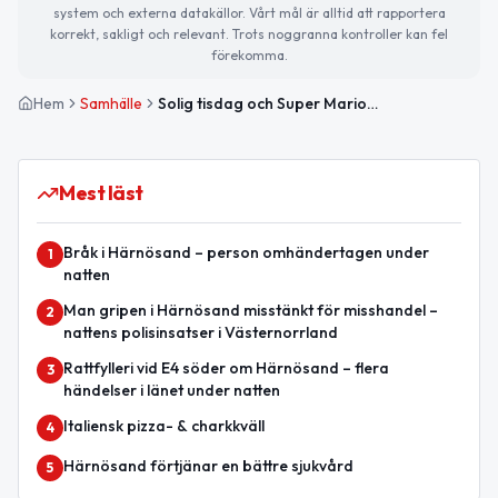
system och externa datakällor. Vårt mål är alltid att rapportera
korrekt, sakligt och relevant. Trots noggranna kontroller kan fel
förekomma.
Hem
Samhälle
Solig tisdag och Super Mario-dagen – det här händer i Härnösand
Mest läst
Bråk i Härnösand – person omhändertagen under
1
natten
Man gripen i Härnösand misstänkt för misshandel –
2
nattens polisinsatser i Västernorrland
Rattfylleri vid E4 söder om Härnösand – flera
3
händelser i länet under natten
Italiensk pizza- & charkkväll
4
Härnösand förtjänar en bättre sjukvård
5