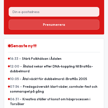
Prenumerera
Senaste nytt
16:33
–
Stärk Folkhälsan i Ådalen
12:00
–
Åtalad nekar efter DNA-koppling till Brattås-
dubbelmord
10:05
–
Åtal väckt för dubbelmord i Brattås 2005
07:54
–
Fredagsöversikt: klart väder, cornhole-fest och
sommarspel på gång
06:31
–
Kreativa ställer ut konst om häxprocessen i
Torsåker