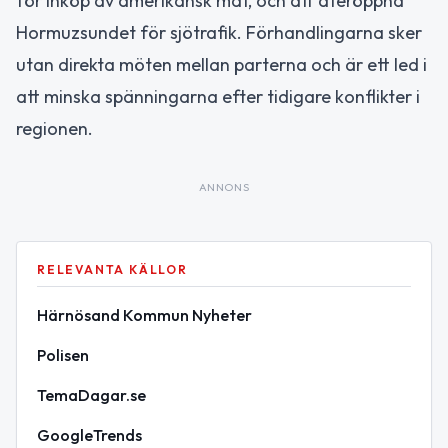
för inköp av amerikansk mat, och att återöppna
Hormuzsundet för sjötrafik. Förhandlingarna sker
utan direkta möten mellan parterna och är ett led i
att minska spänningarna efter tidigare konflikter i
regionen.
ANNONS
RELEVANTA KÄLLOR
Härnösand Kommun Nyheter
Polisen
TemaDagar.se
GoogleTrends