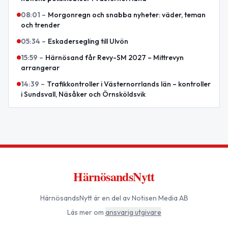
08:01
–
Morgonregn och snabba nyheter: väder, teman
och trender
05:34
–
Eskadersegling till Ulvön
15:59
–
Härnösand får Revy-SM 2027 – Mittrevyn
arrangerar
14:39
–
Trafikkontroller i Västernorrlands län – kontroller
i Sundsvall, Näsåker och Örnsköldsvik
HärnösandsNytt
HärnösandsNytt
är en del av Notisen Media AB
Läs mer om
ansvarig utgivare