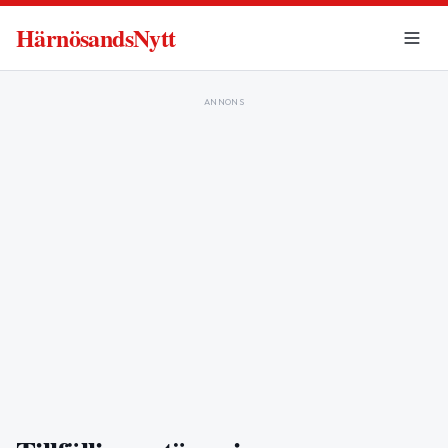
HärnösandsNytt
ANNONS