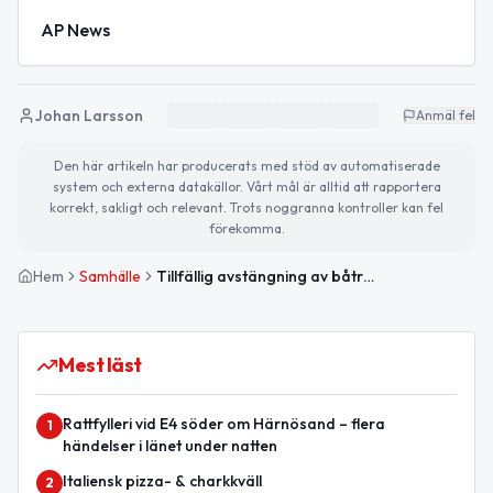
AP News
Johan Larsson
Anmäl fel
Den här artikeln har producerats med stöd av automatiserade
system och externa datakällor. Vårt mål är alltid att rapportera
korrekt, sakligt och relevant. Trots noggranna kontroller kan fel
förekomma.
Hem
Samhälle
Tillfällig avstängning av båtrampen på Kronholmen – detta gäller
Mest läst
Rattfylleri vid E4 söder om Härnösand – flera
1
händelser i länet under natten
Italiensk pizza- & charkkväll
2