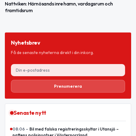
Nattviken: Härnösands inre hamn, vardagsrum och
framtidsrum
Nyhetsbrev
Få de senaste nyheterna direkt i din inkorg.
Prenumerera
Senaste nytt
08:06
–
Bil med falska registreringsskyltar i Utansjö –
nattens polisinsatser i Västernorrland