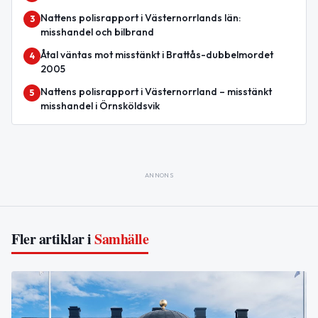
Nattens polisrapport i Västernorrlands län:
3
misshandel och bilbrand
Åtal väntas mot misstänkt i Brattås-dubbelmordet
4
2005
Nattens polisrapport i Västernorrland – misstänkt
5
misshandel i Örnsköldsvik
ANNONS
Fler artiklar i
Samhälle