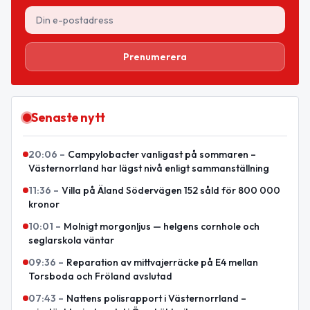
Prenumerera
Senaste nytt
20:06
–
Campylobacter vanligast på sommaren –
Västernorrland har lägst nivå enligt sammanställning
11:36
–
Villa på Äland Södervägen 152 såld för 800 000
kronor
10:01
–
Molnigt morgonljus — helgens cornhole och
seglarskola väntar
09:36
–
Reparation av mittvajerräcke på E4 mellan
Torsboda och Fröland avslutad
07:43
–
Nattens polisrapport i Västernorrland –