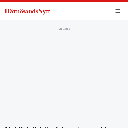
HärnösandsNytt
ANNONS