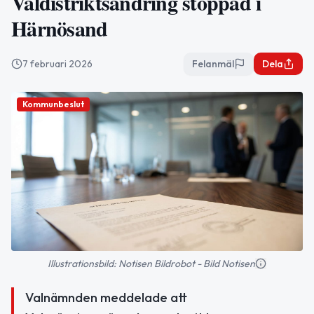
Valdistriktsändring stoppad i
Härnösand
7 februari 2026
Felanmäl
Dela
Kommunbeslut
Illustrationsbild: Notisen Bildrobot - Bild Notisen
Valnämnden meddelade att