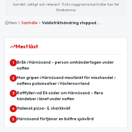
korrekt, sakligt och relevant. Trots noggranna kontroller kan fel
förekomma.
Hem
Samhälle
Valdistriktsändring stoppad i Härnösand
Mest läst
Bråk i Härnösand – person omhändertagen under
1
natten
Man gripen i Härnösand misstänkt för misshandel –
2
nattens polisinsatser i Västernorrland
Rattfylleri vid E4 söder om Härnösand – flera
3
händelser i länet under natten
Italiensk pizza- & charkkväll
4
Härnösand förtjänar en bättre sjukvård
5