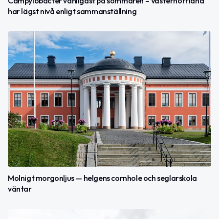
Campylobacter vanligast på sommaren – Västernorrland
har lägst nivå enligt sammanställning
Molnigt morgonljus — helgens cornhole och seglarskola
väntar