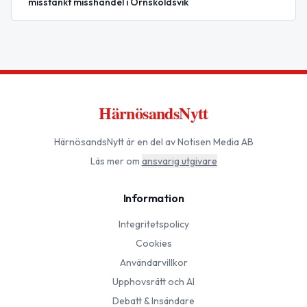
misstänkt misshandel i Örnsköldsvik
HärnösandsNytt
HärnösandsNytt
är en del av Notisen Media AB
Läs mer om
ansvarig utgivare
Information
Integritetspolicy
Cookies
Användarvillkor
Upphovsrätt och AI
Debatt & Insändare