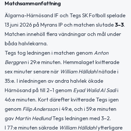
Matchsammanfattning
Älgarna-Härnösand IF och Tegs SK Fotboll spelade
13 juni 2026 på Myrans IP och matchen slutade
3–3
.
Matchen innehöll flera vändningar och mål under
båda halvlekarna.
Tegs tog ledningen i matchen genom
Anton
Berggren
i 29:e minuten. Hemmalaget kvitterade
sex minuter senare när
William Hälldahl
nätade i
35:e. I inledningen av andra halvlek ökade
Härnösand på till 2–1 genom
Eyad Walid Al Sadi
i
46:e minuten. Kort därefter kvitterade Tegs igen
genom
Filip Andersson
i 49:e, och i 59:e minuten
gav
Martin Hedlund
Tegs ledningen med 3–2.
I 77:e minuten säkrade
William Hälldahl
ytterligare