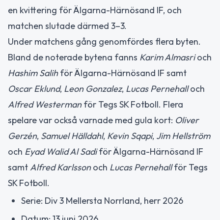
en kvittering för Älgarna-Härnösand IF, och
matchen slutade därmed 3–3.
Under matchens gång genomfördes flera byten.
Bland de noterade bytena fanns
Karim Almasri
och
Hashim Salih
för Älgarna-Härnösand IF samt
Oscar Eklund
,
Leon Gonzalez
,
Lucas Pernehall
och
Alfred Westerman
för Tegs SK Fotboll. Flera
spelare var också varnade med gula kort:
Oliver
Gerzén
,
Samuel Hälldahl
,
Kevin Sqapi
,
Jim Hellström
och
Eyad Walid Al Sadi
för Älgarna-Härnösand IF
samt
Alfred Karlsson
och
Lucas Pernehall
för Tegs
SK Fotboll.
Serie: Div 3 Mellersta Norrland, herr 2026
Datum: 13 juni 2026