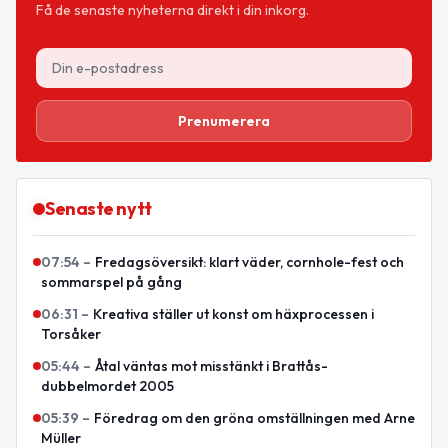
Få de senaste nyheterna direkt i din inkorg.
Prenumerera
Senaste nytt
07:54
–
Fredagsöversikt: klart väder, cornhole-fest och
sommarspel på gång
06:31
–
Kreativa ställer ut konst om häxprocessen i
Torsåker
05:44
–
Åtal väntas mot misstänkt i Brattås-
dubbelmordet 2005
05:39
–
Föredrag om den gröna omställningen med Arne
Müller