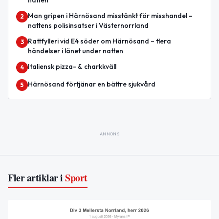
Man gripen i Härnösand misstänkt för misshandel –
2
nattens polisinsatser i Västernorrland
Rattfylleri vid E4 söder om Härnösand – flera
3
händelser i länet under natten
Italiensk pizza- & charkkväll
4
Härnösand förtjänar en bättre sjukvård
5
ANNONS
Fler artiklar i
Sport