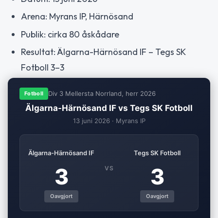
Arena: Myrans IP, Härnösand
Publik: cirka 80 åskådare
Resultat: Älgarna-Härnösand IF – Tegs SK
Fotboll 3–3
Div 3 Mellersta Norrland, herr 2026
Fotboll
Älgarna-Härnösand IF vs Tegs SK Fotboll
13 juni 2026 · Myrans IP
Älgarna-Härnösand IF
Tegs SK Fotboll
3
3
VS
Oavgjort
Oavgjort