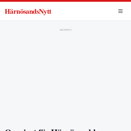
HärnösandsNytt
ANNONS