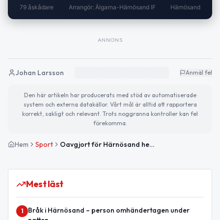
79 åskådare
Arrangör: Älgarna-Härnösand IF
Härnösand
ANNONS
Johan Larsson
Anmäl fel
Den här artikeln har producerats med stöd av automatiserade
system och externa datakällor. Vårt mål är alltid att rapportera
korrekt, sakligt och relevant. Trots noggranna kontroller kan fel
förekomma.
Hem
Sport
Oavgjort för Härnösand hemma mot Tegs SK Fotboll
Mest läst
Bråk i Härnösand – person omhändertagen under
1
natten